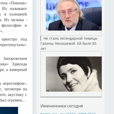
руппа «Пикник»
. Их называют
их в излишней
а. Их музыка -
й философии и
».
Не стало легендарной певицы
 оркестра под
Галины Ненашевой. Ей было 85
проспецсталь».
лет
м Запорожским
ника» Эдмунда
ре, а камерный
д иероглифом».
, несмотря на
оте, акустику с
был огромен...
Именинники сегодня