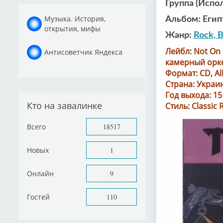
Группа (Испо
Музыка. История,
Альбом: Егип
открытия, мифы
Жанр:
Rock, B
Лейбл: Not On 
Антисоветчик Яндекса
камерный оркес
Формат: CD, Alb
Страна: Украин
Год выхода: 1
Кто на завалинке
Стиль: Classic 
Всего
18517
Новых
1
Онлайн
9
Гостей
110