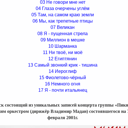
03 Не говори мне нет
04 Глаза очерчены углём
05 Там, на самом краю земли
06 Мы, как трепетные птицы
07 Великан
08 Я - пущенная стрела
09 Миллион в мешке
10 Шарманка
11 Ни твоё, ни моё
12 Египтянин
13 Самый звонкий крик - тишина
14 Иероглиф
15 Фиолетово-чёрный
16 Немного огня
17 Я - почти итальянец
к состоящий из уникальных записей концерта группы «Пикн
ким оркестром (дирижёр Владимир Мадан) состоявшегося на 
февраля 2001г.