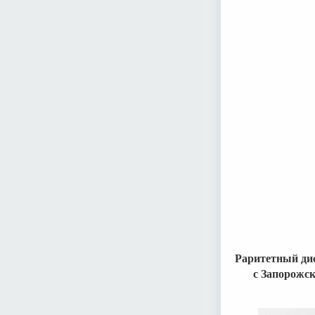
Раритетный дис
с Запорожс