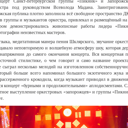
нцерт Санкт-петербургской группы «Пикник» и Запорожск
естра под руководством Всеволода Мадана. Заинтригован
жская публика плотно заполнила всё свободное пространство Д
в группы и музыкантов оркестра, привлекал и размещённый на
ором демонстрировались живописные работы лидера «Пик
тографии неизвестных мастеров.
зыка, медитативная манера пения Шклярского, звучание оркест
оздавало неповторимую и волшебную атмосферу шоу, которая де
напряжении до самого окончания концерта. Вся концертная 
сточной стилистике, о чем говорит и само название проект
 сыграл несколько мелодий на изготовленном собственноручн
оторый больше всего напоминал большого экзотичного жука и
 рассерженного крокодила, когда музыкант приводил в движен
лся концерт «бурными и продолжительными» аплодисментами. 
стное выступление оркестровых «запорожцев» и группы «Пикни
е.