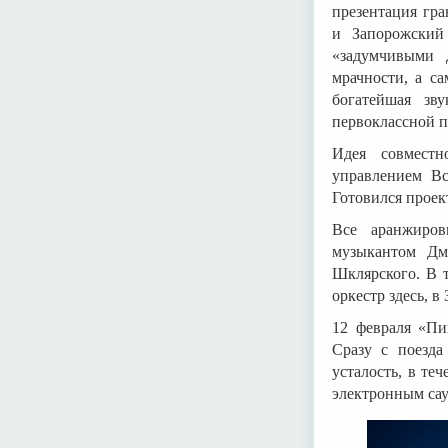
презентация гра
и Запорожский
«задумчивыми 
мрачности, а с
богатейшая зв
первоклассной п
Идея совместн
управлением Вс
Готовился проек
Все аранжиров
музыкантом Дм
Шклярского. В 
оркестр здесь, в
12 февраля «Пи
Сразу с поезда
усталость, в те
электронным сау