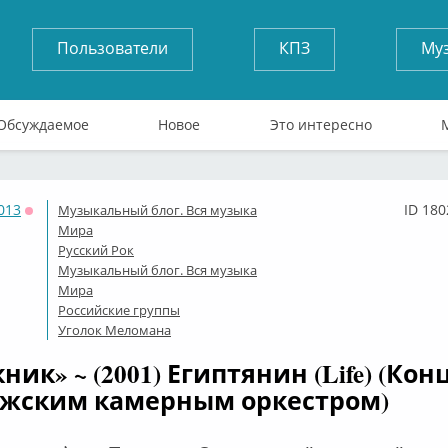
Пользователи
КПЗ
Му
Обсуждаемое
Новое
Это интересно
013
ID 180
Музыкальный блог. Вся музыка
Оффлайн
Мира
Русский Рок
Музыкальный блог. Вся музыка
Мира
Российские группы
Уголок Меломана
ник» ~ (2001) Египтянин (Life) (Кон
жским камерным оркестром)