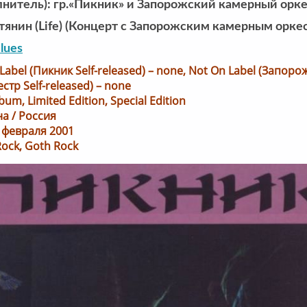
лнитель): гр.«Пикник» и Запорожский камерный орк
тянин (Life) (Концерт с Запорожским камерным орке
lues
Label (Пикник Self-released) – none, Not On Label (Запор
тр Self-released) – none
um, Limited Edition, Special Edition
а / Россия
5 февраля 2001
Rock, Goth Rock