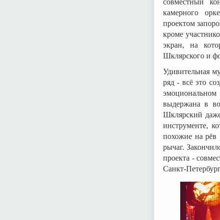
совместный ко
камерного орк
проектом запоро
кроме участнико
экран, на кот
Шклярского и фо
Удивительная му
ряд - всё это с
эмоциональном 
выдержана в во
Шклярский даже
инструменте, к
похожие на рёв
рычаг. Закончи
проекта - совме
Санкт-Петербург