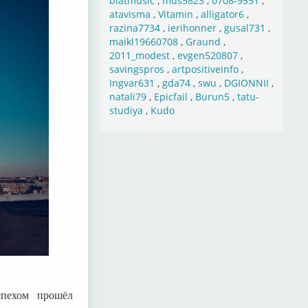
blatmusic
,
mus5823
,
0708-9551
,
atavisma
,
Vitamin
,
alligator6
,
razina7734
,
ierihonner
,
gusal731
,
maikl19660708
,
Graund
,
2011_modest
,
evgen520807
,
savingspros
,
artpositiveinfo
,
Ingvar631
,
gda74
,
swu
,
DGIONNII
,
natali79
,
Epicfail
,
Burun5
,
tatu-
studiya
,
Kudo
спехом прошёл