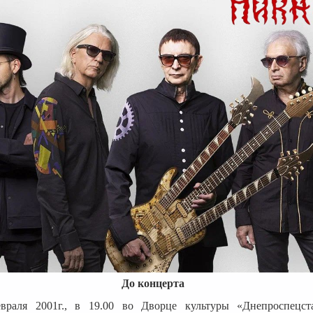
До концерта
враля 2001г., в 19.00 во Дворце культуры «Днепроспецста