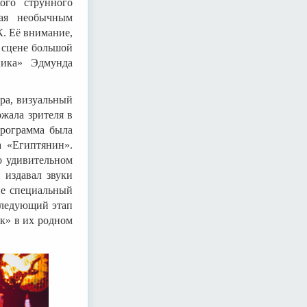
ого струнного
ная необычным
К. Её внимание,
 сцене большой
ника» Эдмунда
ра, визуальный
ржала зрителя в
программа была
а «Египтянин».
о удивительном
 издавал звуки
ие специальный
Следующий этап
к» в их родном