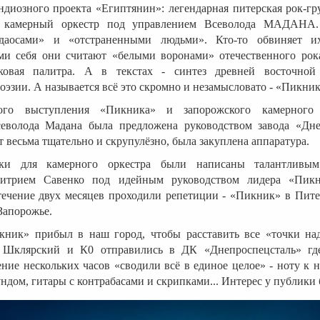
ндиозного проекта «Египтянин»: легендарная питерская рок-г
 камерный оркестр под управлением Всеволода МАДАНА
даосами» и «отстраненными людьми». Кто-то обвиняет 
ами себя они считают «белыми воронами» отечественного рок
уковая палитра. А в текстах - синтез древней восточно
оэзии. А называется всё это скромно и незамысловато - «Пикник
ого выступления «Пикника» и запорожского камерного
еволода Мадана была предложена руководством завода «Дне
т весьма тщательно и скрупулёзно, была закуплена аппаратура.
ки для камерного оркестра были написаны талантливы
итрием Савенко под идейным руководством лидера «Пик
течение двух месяцев проходили репетиции - «Пикник» в Пите
 Запорожье.
кник» прибыл в наш город, чтобы расставить все «точки на
 Шклярский и К0 отправились в ДК «Днепроспецсталь» где
чение нескольких часов «сводили всё в единое целое» - ноту к н
ндом, гитары с контрабасами и скрипками... Интерес у публики 