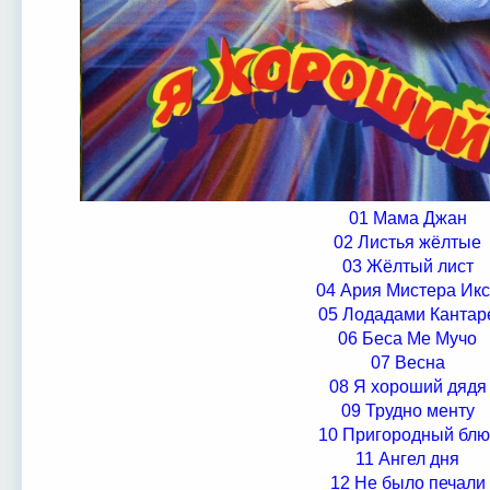
01 Мама Джан
02 Листья жёлтые
03 Жёлтый лист
04 Ария Мистера Ик
05 Лодадами Кантар
06 Беса Ме Мучо
07 Весна
08 Я хороший дядя
09 Трудно менту
10 Пригородный блю
11 Ангел дня
12 Не было печали