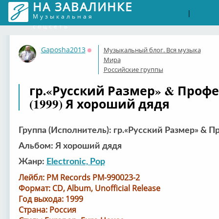
НА ЗАВАЛИНКЕ
Войти
Рег
|
Музыкальная
соцсеть
Gaposha2013
Музыкальный блог. Вся музыка
Оффлайн
Мира
Российские группы
гр.«Русский Размер» & Проф
(1999) Я хороший дядя
Группа (Исполнитель): гр.«Русский Размер» & 
Альбом: Я хороший дядя
Жанр:
Electronic, Pop
Лейбл: PM Records PM-990023-2
Формат: CD, Album, Unofficial Release
Год выхода: 1999
Страна: Россия