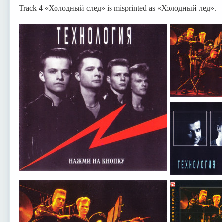
Track 4 «Холодный след» is misprinted as «Холодный лед».