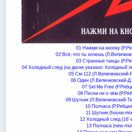
01 Нажми на кнопку (Р.Ря
02 Всё, что ты хочешь (Л.Величков
03 Странные танцы (Р.Ря
04 Холодный след (на диске указано: Холодный л
05 Cм-112 (Л.Величковский-
06 Один (Л.Величковский-Д
07 Set Me Free (Р.Рябц
08 Песни ни о чём (Р.Ря
09 Шутник (Л.Величковский-Т
10 Полчаса (Р.Рябце
11 Шутник (house-mix
12 Холодный след (16'-
13 Полчаса (new-mix