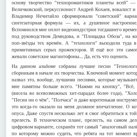
основу творчество "техноромантиков планеты всей" —
Величковский, перкуссионист Андрей Кохаев, вокалист и
Владимир Нечитайло сформировали "советский" вариа
синтезаторная формула — их, а душевное настроение
Вспомнился мне оплот видеоиндустрии тогдашнего време
под руководством Демидова, и "Площадка Обоза", на к
поп-звёзды тех времён. А "технологи" выходили туда в
примитивных серых прожекторов. И ещё все эти самоп
жевали советские магнитофоны... Да, есть что оценить.
На данном альбоме собраны лучшие песни "Технолог
сборникам в начале их творчества. Ключевой момент котор
назвал это, вообще, лучшими песнями, которые музыкан
мне памятны больше всего. "Нажми на кнопку", "Всё,
(висела во всевозможных хит-парадах более года), "Хол
"Песни ни о чём", "Полчаса" и даже коротенькая инструм
это когда-то оказало на меня должное впечатление. О к
опуса. Даже спустя несколько лет я смог обратиться к то
прелесть. В техническом плане, прелесть, на самом де
цифровом варианте, сохранён тот самый "аналоговый нал
по которому можно судить, что ребята на тот момент в