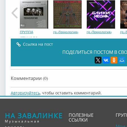
ГРУППА
гр.«Технология»
гр.«Технология»
гр.«
"ТЕХНОЛО...
Ссылка на пост
ПОДЕЛИТЬСЯ ПОСТОМ В СВО
гр.«Технология»
гр.«Технология»
гр.«Технология»
Комментарии (0)
Авторизуйтесь
, чтобы оставить комментарий.
НА ЗАВАЛИНКЕ
ПОЛЕЗНЫЕ
ГРУ
ССЫЛКИ
Музыкальная
Мои 
соцсеть