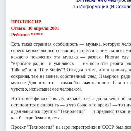
14 Песни ни о чем (house
15 Информация (И.Соколо
ПРОЛИКСИР
Отзыв: 30 апреля 2001
Рейтинг: *****
Есть такая странная особенность — музыка, которую чел
своего музыкального сознания, остаётся с ним на всю жи
каждого поколения эта музыка — разная. Иногда еду 
"взрослое радио" и умиляюсь — на кого эти ребята р
Talking" или "Dire Straits"? Отгадка в том, что индивиду
сохраняя, тем не менее, собственный след. Наверное, ради
музыке. Для них это — самая большая ценность. Равно к
чувство, испытываемое человеком.
Но это всё философия. Лучик моего взгляда на вещи появи
остановится и спросить — а что было в то время? — то ни
я данный диск группы "Технология" — и предался такой но
как быстро бежит время...
Проект "Технология" на заре перестройки в СССР был до