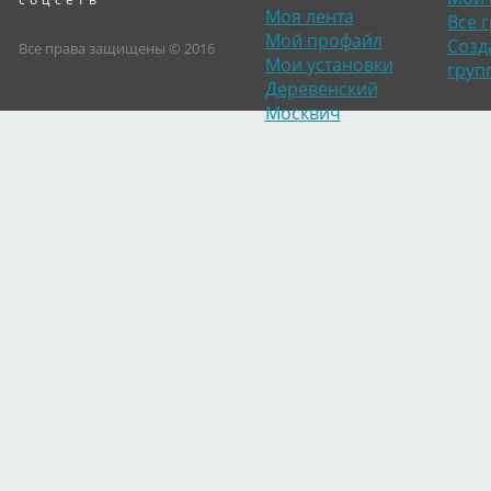
Моя лента
Все 
Мой профайл
Созд
Все права защищены © 2016
Мои установки
груп
Деревенский
Москвич