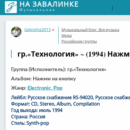
НА ЗАВАЛИНКЕ
Войти
Рег
|
Музыкальная
соцсеть
Gaposha2013
Музыкальный блог. Вся музыка
Оффлайн
Мира
Российские группы
гр.«Технология» ~ (1994) Наж
Группа (Исполнитель): гр.«Технология»
Альбом: Нажми на кнопку
Жанр:
Electronic, Pop
Лейбл: Русское снабжение RS-94020, Русское снабж
Формат: CD, Stereo, Album, Compilation
Год выхода: июль 1994
Страна: Россия
Стиль: Synth-pop