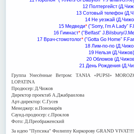
12 Полтергейст (Д.Чиж
13 Сотовый телефон (Д.
14 Не уезжай (Д.Чижо
15 Медведи
*
("Sorry, I'm A Lady" F
16 Гимнаст
*
("Belfast" J.Bilsbury/J.
17 Врач-стомотолог
*
("Gotta Go Home" F.Far
18 Лим-по-по (Д.Чижо
19 Нельзя (Д.Чижов
20 Обломов (Д.Чижов
21 День Рождения (Д.Чи
Группа Унесённые Ветром: TANIA «PUPSI» MOR
LOPATINA
Продюсер: Д.Чижов
Директор проекта6 А.Джабраилова
Арт-директор: С.Гусев
Менеджер: и.Пономарёв
Саунд-продюсер: с.Проклов
Фото: Д.Преображенский
За идею "Пупсика" Филиппу Киркорову GRAND VIVAT!!!