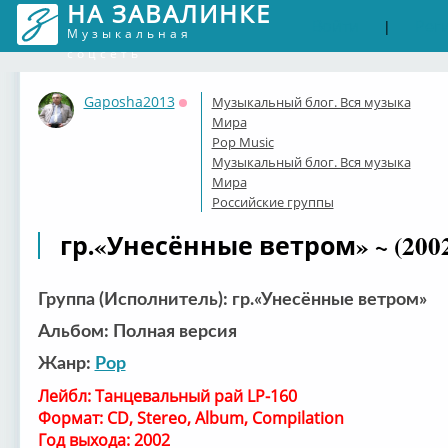
НА ЗАВАЛИНКЕ
Войти
Рег
|
Музыкальная
соцсеть
Gaposha2013
Музыкальный блог. Вся музыка
Оффлайн
Мира
Pop Music
Музыкальный блог. Вся музыка
Мира
Российские группы
гр.«Унесённые ветром» ~ (200
Группа (Исполнитель): гр.«Унесённые ветром»
Альбом: Полная версия
Жанр:
Pop
Лейбл: Танцевальный рай LP-160
Формат: CD, Stereo, Album, Compilation
Год выхода: 2002