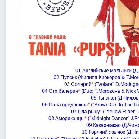
01 Английские мальчики (Д
02 Пупсик (Филипп Киркоров & T.Mor
03 Солярий
*
("Volare" D.Modugno
04 Сто балерин
*
(Duo: T.Morozova & Nick V
05 Ты знал (Д.Чижов
06 Папа предложил
*
("Brown Girl In The Rin
07 Ела рыбу
*
("Yellow Rider" J
08 Американцы
*
("Midnight Dancer" J.Fr
09 Какао-какао (Д.Чиж
10 Горячий язычок (Д.Ч
11 Поролон
*
("Rivers Of Babylon" F.Farian/G.