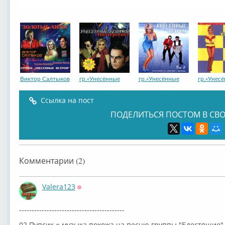
Виктор Салтыков
гр.«Унесённые
гр.«Унесённые
гр.«Унес
Ссылка на пост
ПОДЕЛИТЬСЯ ПОСТОМ В СВО
Комментарии (2)
Valera123
Оффлайн
⁣------------------------------------------
02 Пупсик = музыка похожа на песню группы "Блестящие" 