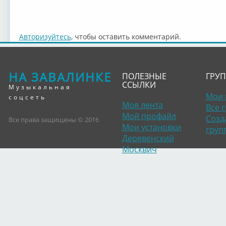
Авторизуйтесь
, чтобы оставить комментарий.
НА ЗАВАЛИНКЕ
ПОЛЕЗНЫЕ
ГРУ
ССЫЛКИ
Музыкальная
Мои 
соцсеть
Моя лента
Все 
Мой профайл
Созд
Все права защищены © 2016
Мои установки
груп
Деревенский
Москвич