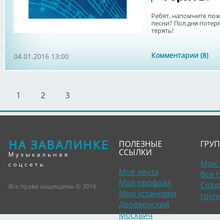
Ребят, напомните пожа
песни? Пол дня потер
терять!
Комментарии (8)
04.01.2016 13:00
1
2
3
НА ЗАВАЛИНКЕ
ПОЛЕЗНЫЕ
ГРУ
ССЫЛКИ
Музыкальная
Мои 
соцсеть
Моя лента
Все 
Мой профайл
Созд
Все права защищены © 2016
Мои установки
груп
Деревенский
Москвич