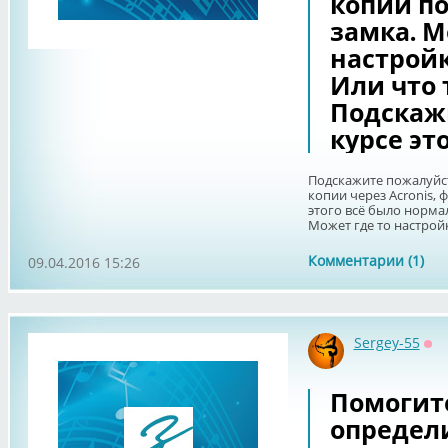
копии по
замка. М
настрой
Или что 
Подскажи
курсе эт
Подскажите пожалуйст
копии через Acronis, 
этого всё было норма
Может где то настройк
Комментарии (1)
09.04.2016 15:26
Sergey-55
Оф
Помогит
определ