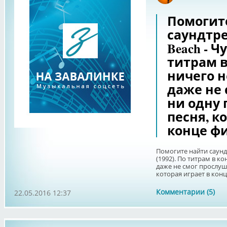
Помогит
саундтре
Beach - Ч
титрам 
ничего н
даже не 
ни одну 
песня, к
конце ф
Помогите найти саундт
(1992). По титрам в к
даже не смог прослуш
которая играет в кон
Комментарии (5)
22.05.2016 12:37