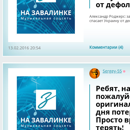
от дефол
Александр Роджерс: з
спасает Украину от де
Комментарии (4)
13.02.2016 20:54
Sergey-55
Оф
Ребят, н
пожалуйс
оригинал
дня поте
Просто 
терять!