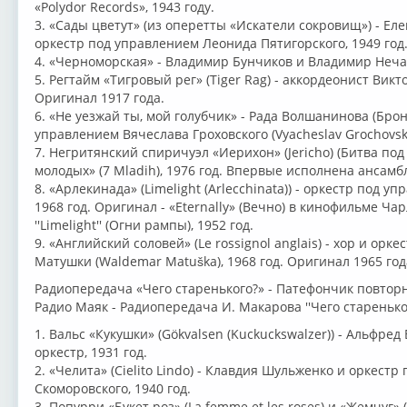
«Polydor Records», 1943 году.
3. «Сады цветут» (из оперетты «Искатели сокровищ») - Ел
оркестр под управлением Леонида Пятигорского, 1949 год
4. «Черноморская» - Владимир Бунчиков и Владимир Нечае
5. Регтайм «Тигровый рег» (Tiger Rag) - аккордеонист Викто
Оригинал 1917 года.
6. «Не уезжай ты, мой голубчик» - Рада Волшанинова (Бро
управлением Вячеслава Гроховского (Vyacheslav Grochovsky
7. Негритянский спиричуэл «Иерихон» (Jericho) (Битва по
молодых» (7 Mladih), 1976 год. Впервые исполнена ансамбл
8. «Арлекинада» (Limelight (Arlecchinata)) - оркестр под уп
1968 год. Оригинал - «Eternally» (Вечно) в кинофильме Чар
''Limelight'' (Огни рампы), 1952 год.
9. «Английский соловей» (Le rossignol anglais) - хор и ор
Матушки (Waldemar Matuška), 1968 год. Оригинал 1965 год
Радиопередача «Чего старенького?» - Патефончик повторно
Радио Маяк - Радиопередача И. Макарова ''Чего стареньког
1. Вальс «Кукушки» (Gökvalsen (Kuckuckswalzer)) - Альфред 
оркестр, 1931 год.
2. «Челита» (Cielito Lindo) - Клавдия Шульженко и оркест
Скоморовского, 1940 год.
3. Попурри «Букет роз» (La femme et les roses) и «Жемчуг» 