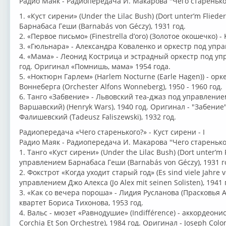
Радио Маяк - Радиопередача И. Макарова ''Чего старенького?
1. «Куст сирени» (Under the Lilac Bush) (Dort unter’m Flie
Барнабаса Геши (Barnabás von Géczy), 1931 год.
2. «Первое письмо» (Finestrella d’oro) (Золотое окошечко) -
3. «Гюльнара» - Александра Коваленко и оркестр под упра
4. «Мама» - Леонид Кострица и эстрадный оркестр под у
год. Оригинал «Помнишь, мама» 1954 года.
5. «Ноктюрн Гарлем» (Harlem Nocturne (Earle Hagen)) - о
Воннеберга (Orchester Alfons Wonneberg), 1950 - 1960 год.
6. Танго «Забвение» - Львовский теа-джаз под управление
Варшавский) (Henryk Wars), 1940 год. Оригинал - "Забение"
Фалишевский (Tadeusz Faliszewski), 1932 год.
Радиопередача «Чего старенького?» - Куст сирени - I
Радио Маяк - Радиопередача И. Макарова ''Чего старенького?
1. Танго «Куст сирени» (Under the Lilac Bush) (Dort unter’m
управлением Барнабаса Геши (Barnabás von Géczy), 1931 г
2. Фокстрот «Когда уходит старый год» (Es sind viele Jahre 
управлением Джо Алекса (Jo Alex mit seinen Solisten), 1941 
3. «Как со вечера пороша» - Лидия Русланова (Прасковья
квартет Бориса Тихонова, 1953 год.
4. Вальс - мюзет «Равнодушие» (Indifférence) - аккордеони
Corchia Et Son Orchestre), 1984 год. Оригинал - Joseph Col