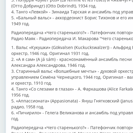
(Отто Добриндт) (Otto Dobrindt), 1934 год.
4. Танго «Левкой» - Зинаида Тарская и ансамбль под упра
5. «Бальный вальс» - аккордеонист Борис Тихонов и его 
1949 год.
Радиопередача «Чего старенького?» - Патефончик повторно
Радио Маяк - Радиопередача И. Макарова ''Чего стареньког
1. Вальс «Кукушки» (Gökvalsen (Kuckuckswalzer)) - Альфред 
оркестр, 1946 год. Оригинал 1931 год.
2. «А я сам» (A já sám) - краснознамённый ансамбль песн
Александра Александрова, 1946 год.
3. Старинный вальс «Волшебные мечты» - духовой оркест
управлением Семёна Чернецкого, 1944 год. Оригинал - ва
и оркестр, 1910 год.
4. Танго «Со слезами в глазах» - А. Фаркашова (Alice Farka
1956 год.
5. «Аппассионата» (Appasionata) - Януш Гнятковский (Janus
радио, 1958 год.
6. «Пичирило» - Гелега Великанова и ансамбль под упра
год.
Радиопередача «Чего старенького?» - Патефончик повторно