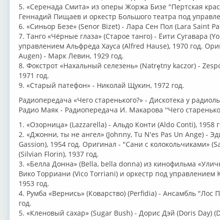
5. «Серенада Смита» из оперы Жоржа Бизе "Пертская красавиц
Геннадий Пищаев и оркестр Большого театра под управле
6. «Синьор Безе» (Senor Bizet) - Лара Сен Пол (Lara Saint Pau
7. Танго «Чёрные глаза» (Старое танго) - Ёити Сугавара (Yo
управлением Альфреда Хауса (Alfred Hause), 1970 год. Ор
Augen) - Марк Левин, 1929 год.
8. Фокстрот «Нахальный селезень» (Natrętny kaczor) - Zespó
1971 год.
9. «Старый патефон» - Николай Щукин, 1972 год.
Радиопередача «Чего старенького?» - Дискотека у радиолы 
Радио Маяк - Радиопередача И. Макарова ''Чего старенького
1. «Озорница» (Lazzarella) - Альдо Конти (Aldo Conti), 1958 г
2. «Джонни, ты не ангел» (Johnny, Tu N'es Pas Un Ange) - Эд
Gassion), 1954 год. Оригинал - "Сани с колокольчиками» (S
(Silvian Florin), 1937 год.
3. «Белла Донна» (Bella, bella donna) из кинофильма «Улич
Вико Торриани (Vico Torriani) и оркестр под управлением К
1953 год.
4. Румба «Вернись» (Коварство) (Perfidia) - Ансамбль "Лос 
год.
5. «Кленовый сахар» (Sugar Bush) - Дорис Дэй (Doris Day) (