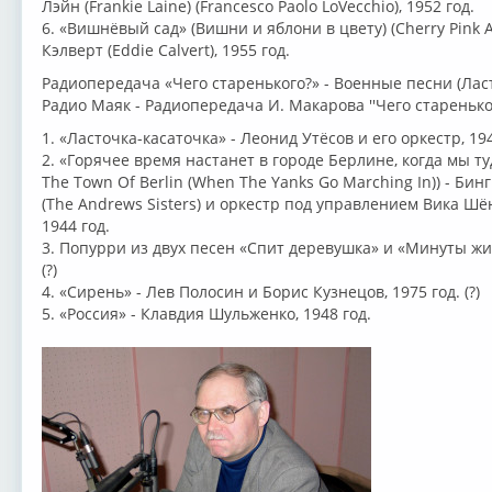
Лэйн (Frankie Laine) (Francesco Paolo LoVecchio), 1952 год.
6. «Вишнёвый сад» (Вишни и яблони в цвету) (Cherry Pink 
Кэлверт (Eddie Calvert), 1955 год.
Радиопередача «Чего старенького?» - Военные песни (Ласто
Радио Маяк - Радиопередача И. Макарова ''Чего старенького
1. «Ласточка-касаточка» - Леонид Утёсов и его оркестр, 194
2. «Горячее время настанет в городе Берлине, когда мы туда
The Town Of Berlin (When The Yanks Go Marching In)) - Бин
(The Andrews Sisters) и оркестр под управлением Вика Шёна
1944 год.
3. Попурри из двух песен «Спит деревушка» и «Минуты жи
(?)
4. «Сирень» - Лев Полосин и Борис Кузнецов, 1975 год. (?)
5. «Россия» - Клавдия Шульженко, 1948 год.