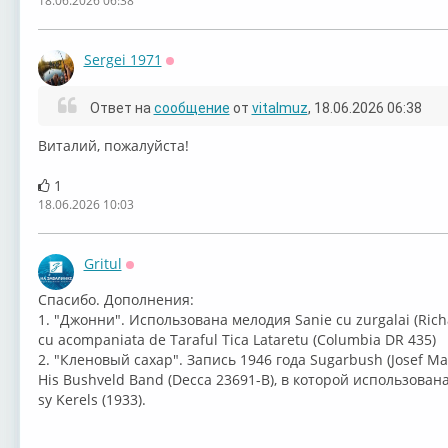
18.06.2026 06:38
Sergei 1971
Оффлайн
Ответ на
сообщение
от
vitalmuz
, 18.06.2026 06:38
Виталий, пожалуйста!
1
18.06.2026 10:03
Gritul
Оффлайн
Спасибо. Дополнения:
1. "Джонни". Использована мелодия ⁣Sanie cu zurgalai (⁣Richar
cu acompaniata de Taraful Tica Lataretu (Columbia DR 435)
2. "Кленовый сахар". Запись 1946 года Sugarbush (Josef Mara
His Bushveld Band (Decca 23691-B), в которой использована
sy Kerels (1933).