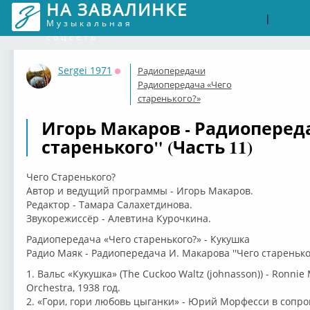
НА ЗАВАЛИНКЕ
Войти
Рег
|
Музыкальная
соцсеть
Sergei 1971
Радиопередачи
Оффлайн
Радиопередача «Чего
старенького?»
Игорь Макаров - Радиоперед
старенького" (Часть 11)
Чего Старенького?
Автор и ведущий программы - Игорь Макаров.
Редактор - Тамара Салахетдинова.
Звукорежиссёр - Алевтина Курочкина.
Радиопередача «Чего старенького?» - Кукушка
Радио Маяк - Радиопередача И. Макарова ''Чего старенького?
1. Вальс «Кукушка» (The Cuckoo Waltz (johnasson)) - Ronnie
Orchestra, 1938 год.
2. «Гори, гори любовь цыганки» - Юрий Морфесси в сопро