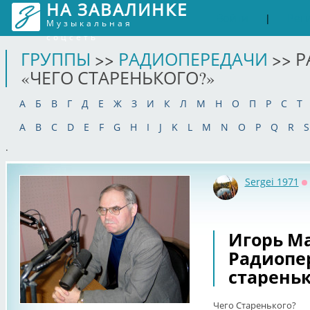
НА ЗАВАЛИНКЕ
Войти
Рег
|
Музыкальная
соцсеть
ГРУППЫ
>>
РАДИОПЕРЕДАЧИ
>> 
«ЧЕГО СТАРЕНЬКОГО?»
А
Б
В
Г
Д
Е
Ж
З
И
К
Л
М
Н
О
П
Р
С
Т
A
B
C
D
E
F
G
H
I
J
K
L
M
N
O
P
Q
R
S
.
Sergei 1971
О
Игорь Ма
Радиопе
стареньк
Чего Старенького?