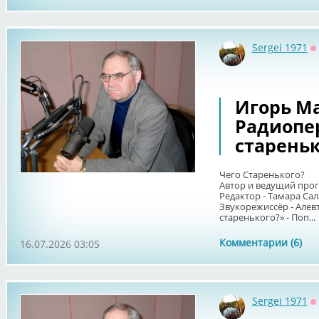
Sergei 1971
О
Игорь Ма
Радиопе
стареньк
Чего Старенького?
Автор и ведущий про
Редактор - Тамара Сал
Звукорежиссёр - Алев
старенького?» - Поп...
Комментарии (6)
16.07.2026 03:05
Sergei 1971
О