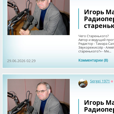
Игорь Ма
Радиопе
стареньк
Чего Старенького?
Автор и ведущий про
Редактор - Тамара Сал
Звукорежиссёр - Алев
старенького?» - Ме...
Комментарии (8)
29.06.2026 02:29
Sergei 1971
О
Игорь Ма
Радиопе