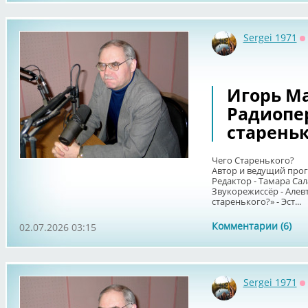
Sergei 1971
О
Игорь Ма
Радиопе
старенько
Чего Старенького?
Автор и ведущий про
Редактор - Тамара Сал
Звукорежиссёр - Алев
старенького?» - Эст...
Комментарии (6)
02.07.2026 03:15
Sergei 1971
О