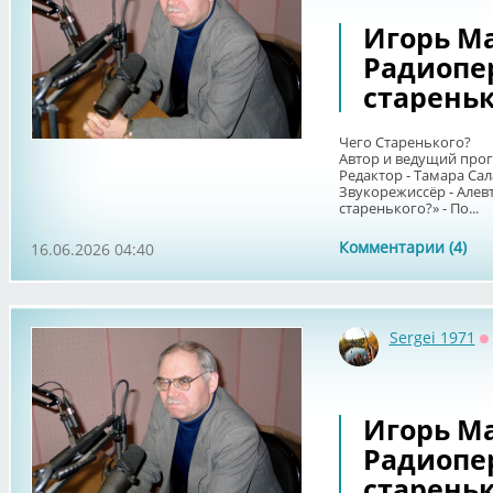
Игорь Ма
Радиопе
стареньк
Чего Старенького?
Автор и ведущий про
Редактор - Тамара Сал
Звукорежиссёр - Алев
старенького?» - По...
Комментарии (4)
16.06.2026 04:40
Sergei 1971
О
Игорь Ма
Радиопе
стареньк