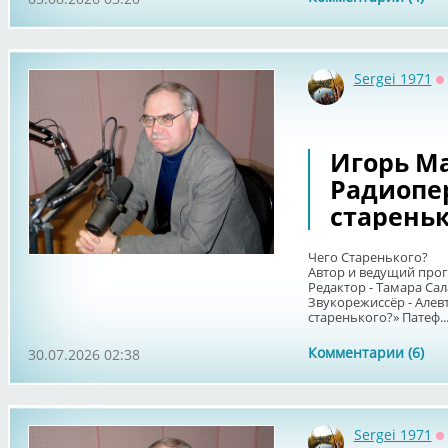
Sergei 1971
О
Игорь Ма
Радиопе
стареньк
Чего Старенького?
Автор и ведущий про
Редактор - Тамара Сал
Звукорежиссёр - Алев
старенького?» Патеф..
Комментарии (6)
30.07.2026 02:38
Sergei 1971