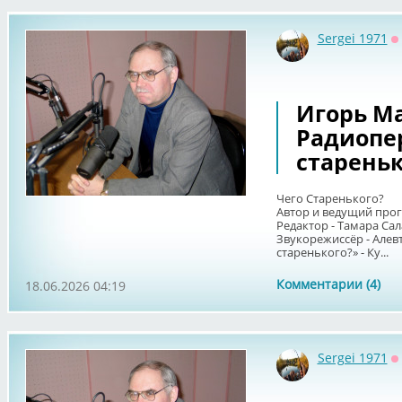
Sergei 1971
О
Игорь Ма
Радиопе
стареньк
Чего Старенького?
Автор и ведущий про
Редактор - Тамара Сал
Звукорежиссёр - Алев
старенького?» - Ку...
Комментарии (4)
18.06.2026 04:19
Sergei 1971
О