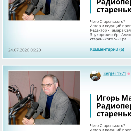
Радиопе
стареньк
Чего Старенького?
Автор и ведущий про
Редактор - Тамара Сал
Звукорежиссёр - Алев
старенького?» - Сра...
Комментарии (6)
24.07.2026 06:29
Sergei 1971
О
Игорь Ма
Радиопе
стареньк
Чего Старенького?
Автор и ведущий про