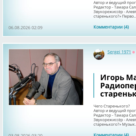
Автор и ведущий про
Редактор - Тамара Сал
Звукорежиссёр - Алев
старенького?» Перво..
Комментарии (4)
06.08.2026 02:09
Sergei 1971
О
Игорь Ма
Радиопе
стареньк
Чего Старенького?
Автор и ведущий про
Редактор - Тамара Сал
Звукорежиссёр - Алев
старенького?» Музык..
Комментарии (4)
03.08.2026 03:20