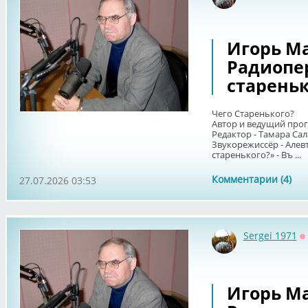
О
Игорь Ма
Радиопе
стареньк
Чего Старенького?
Автор и ведущий про
Редактор - Тамара Сал
Звукорежиссёр - Алев
старенького?» - Въ ...
Комментарии (4)
27.07.2026 03:53
Sergei 1971
О
Игорь Ма