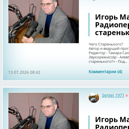
Игорь Ма
Радиопе
стареньк
Чего Старенького?
Автор и ведущий про
Редактор - Тамара Сал
Звукорежиссёр - Алев
старенького?» - Под...
Комментарии (4)
13.07.2026 08:42
Sergei 1971
О
Игорь Ма
Радиопе