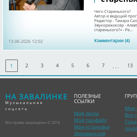
Чего Старенького?
Автор и ведущий про
Редактор - Тамара Сал
Звукорежиссёр - Алев
старенького?» - Ре...
Комментарии (4)
13.06.2026 12:02
2
3
4
5
6
7
13
1
. . .
НА ЗАВАЛИНКЕ
ПОЛЕЗНЫЕ
ГРУ
ССЫЛКИ
Музыкальная
Мои 
соцсеть
Моя лента
Все 
Мой профайл
Созд
Все права защищены © 2016
Мои установки
груп
Деревенский