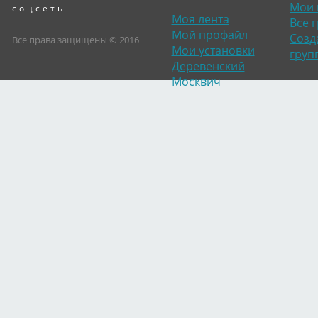
Мои 
соцсеть
Моя лента
Все 
Мой профайл
Созд
Все права защищены © 2016
Мои установки
груп
Деревенский
Москвич