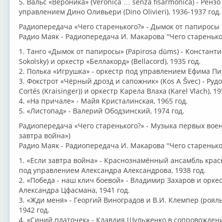
5. Вальс «Вероника» (Veronica … senza fisarmonica) - Рензо
управлением Дино Оливьери (Dino Olivieri), 1936-1937 год.
Радиопередача «Чего старенького?» - Дымок от папиросы
Радио Маяк - Радиопередача И. Макарова ''Чего стареньког
1. Танго «Дымок от папиросы» (Papirosa dūms) - Константи
Sokolsky) и оркестр «Беллакорд» (Bellacord), 1935 год.
2. Полька «Игрушка» - оркестр под управлением Ефима Пин
3. Фокстрот «Чёрный дрозд и сапожник» (Kos A Švec) - Руд
Cortés (Kraisinger)) и оркестр Карела Влаха (Karel Vlach), 19
4. «На причале» - Майя Кристалинская, 1965 год.
5. «Листопад» - Валерий Ободзинский, 1974 год.
Радиопередача «Чего старенького?» - Музыка первых воен
завтра война»)
Радио Маяк - Радиопередача И. Макарова ''Чего стареньког
1. «Если завтра война» - Краснознамённый ансамбль кра
под управлением Александра Александрова, 1938 год.
2. «Победа - наш клич боевой» - Владимир Захаров и орк
Александра Цфасмана, 1941 год.
3. «Жди меня» - Георгий Виноградов и В.И. Клемпер (рояль
1942 год.
4. «Синий платочек» - Клавдия Шульженко в сопровожден