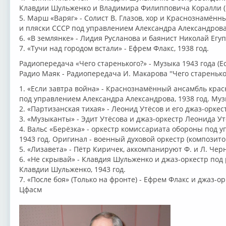
Клавдии Шульженко и Владимира Филипповича Коралли (В
5. Марш «Варяг» - Солист В. Глазов, хор и Краснознамён
и пляски СССР под управлением Александра Александрова,
6. «В землянке» - Лидия Русланова и баянист Николай Егупо
7. «Тучи над городом встали» - Ефрем Флакс, 1938 год.
Радиопередача «Чего старенького?» - Музыка 1943 года (Есл
Радио Маяк - Радиопередача И. Макарова ''Чего стареньког
1. «Если завтра война» - Краснознамённый ансамбль кра
под управлением Александра Александрова, 1938 год. Му
2. «Партизанская тихая» - Леонид Утёсов и его джаз-оркест
3. «Музыканты» - Эдит Утёсова и джаз-оркестр Леонида Утё
4. Вальс «Берёзка» - оркестр комиссариата обороны под 
1943 год. Оригинал - военный духовой оркестр (композито
5. «Лизавета» - Пётр Киричек, аккомпанируют Ф. и Л. Черн
6. «Не скрывай» - Клавдия Шульженко и джаз-оркестр под
Клавдии Шульженко, 1943 год.
7. «После боя» (Только на фронте) - Ефрем Флакс и джаз-
Цфасм