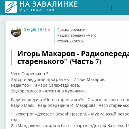
НА ЗАВАЛИНКЕ
Войти
Рег
|
Музыкальная
соцсеть
Sergei 1971
Радиопередачи
Оффлайн
Радиопередача «Чего
старенького?»
Игорь Макаров - Радиоперед
старенького" (Часть 7)
Чего Старенького?
Автор и ведущий программы - Игорь Макаров.
Редактор - Тамара Салахетдинова.
Звукорежиссёр - Алевтина Курочкина.
Радиопередача «Чего старенького?» - Старые песни на но
Радио Маяк - Радиопередача И. Макарова ''Чего стареньког
1. Фокстрот «Джозеф» (Joseph! Joseph!) - Мурманский рет
год.
2. «Мандолина, гитара и бас» - квартет «Доктор Ватсон», 19