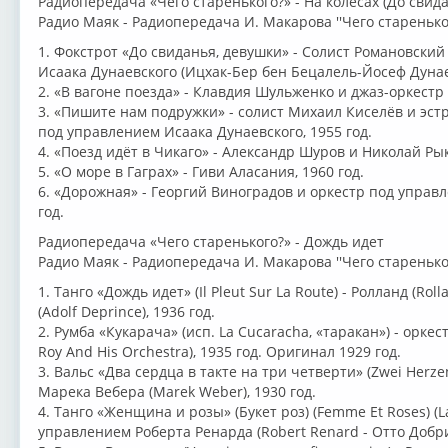
Радиопередача «Чего старенького?» - На колёсах (До свид
Радио Маяк - Радиопередача И. Макарова ''Чего стареньког
1. Фокстрот «До свиданья, девушки» - Солист Романовски
Исаака Дунаевского (Ицхак-Бер бен Бецалель-Йосеф Дунаев
2. «В вагоне поезда» - Клавдия Шульженко и джаз-оркестр 
3. «Пишите нам подружки» - солист Михаил Киселёв и эс
под управлением Исаака Дунаевского, 1955 год.
4. «Поезд идёт в Чикаго» - Александр Шуров и Николай Рык
5. «О море в Гаграх» - Гиви Аласания, 1960 год.
6. «Дорожная» - Георгий Виноградов и оркестр под управ
год.
Радиопередача «Чего старенького?» - Дождь идет
Радио Маяк - Радиопередача И. Макарова ''Чего стареньког
1. Танго «Дождь идет» (Il Pleut Sur La Route) - Ролланд (R
(Adolf Deprince), 1936 год.
2. Румба «Кукарача» (исп. La Cucaracha, «таракан») - орке
Roy And His Orchestra), 1935 год. Оригинал 1929 год.
3. Вальс «Два сердца в такте на три четверти» (Zwei Herzen 
Марека Вебера (Marek Weber), 1930 год.
4. Танго «Женщина и розы» (Букет роз) (Femme Et Roses) (La
управлением Роберта Ренарда (Robert Renard - Отто Добринд