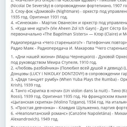
(Nicolai De Seversky) в сопровождении фортепиано, 1907 го
3. Слоу-фок «Домовой» (Nightmare) - оркестр под управлен
1935 год. Оригинал 1931 год.
4. «Синеокая» - Мартик Ованесян и оркестр под управлени
5. «Куда мне идти?» (Vie Aheen Zol Ich Gayn) - Дуэт Сёстр Бэ
первоначально «The Bagelman Sisters» — Клэр (Claire) и Ме
Радиопередача «Чего старенького?» - Патефончик повторн
Радио Маяк - Радиопередача И. Макарова ''Чего старенького
1. «Дни нашей жизни» (Марш Чернецкого) - Духовой Оркес
под руководством Меира Ступеля, 1910 год.
2. «Любовь разбойника» (Полюбил всей душой я девицу) (L
Донцовы (LUCY I NIKOLAY DONTZOVY) в сопровождении гар
3. «Дядя танцует румбу» (When Yuba Plays the Rumba) - О
Krish), 1939 год.
4. Танго «Скрипка в ночи» (Un violon dans la nuit) - Тино (К
Rossi), 1939 год. Оригинал 1935 год. На французском языке
«Цыганская скрипка» (Violino Tzigano), 1934 год. На италья
5. «Простая девчонка» - Клавдия Шульженко, партия форт
6. «Неаполитанский романс» (Canzóne Napoletána) - Михаи
Alexandrovich), 1949 год.