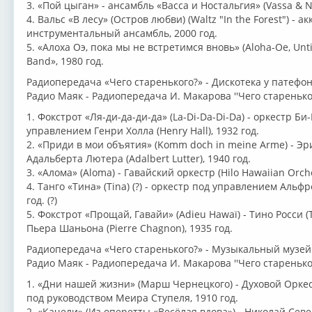
3. «Пой цыган» - ансамбль «Васса и Ностальгия» (Vassa & No
4. Вальс «В лесу» (Остров любви) (Waltz "In the Forest") - 
инструментальный ансамбль, 2000 год.
5. «Алоха Оэ, пока мы не встретимся вновь» (Aloha-Oe, Unt
Band», 1980 год.
Радиопередача «Чего старенького?» - Дискотека у патефона
Радио Маяк - Радиопередача И. Макарова ''Чего стареньког
1. Фокстрот «Ля-ди-да-ди-да» (La-Di-Da-Di-Da) - оркестр Би
управлением Генри Холла (Henry Hall), 1932 год.
2. «Приди в мои объятия» (Komm doch in meine Arme) - Эрик
Адальберта Лютера (Adalbert Lutter), 1940 год.
3. «Алома» (Aloma) - Гавайский оркестр (Hilo Hawaiian Orche
4. Танго «Тина» (Tina) (?) - оркестр под управлением Альфред
год. (?)
5. Фокстрот «Прощай, Гавайи» (Adieu Hawaï) - Тино Росси (T
Пьера Шаньона (Pierre Chagnon), 1935 год.
Радиопередача «Чего старенького?» - Музыкальный музей 
Радио Маяк - Радиопередача И. Макарова ''Чего стареньког
1. «Дни нашей жизни» (Марш Чернецкого) - Духовой Оркес
под руководством Меира Ступеля, 1910 год.
2. «Качели» (Из оперетты «Весёлая вдова») - Николай Сев