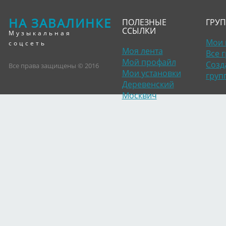
НА ЗАВАЛИНКЕ
ПОЛЕЗНЫЕ
ГРУ
ССЫЛКИ
Музыкальная
Мои 
соцсеть
Моя лента
Все 
Мой профайл
Созд
Все права защищены © 2016
Мои установки
груп
Деревенский
Москвич