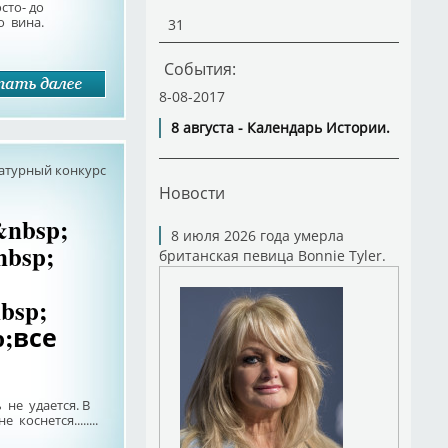
осто- до
о вина.
31
События:
8-08-2017
8 августа - Календарь Истории.
атурный конкурс
Новости
nbsp;
8 июля 2026 года умерла
bsp;
британская певица Bonnie Tyler.
bsp;
p;все
 не удается. В
коснется........