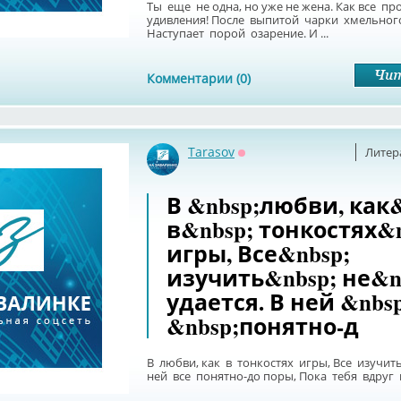
Ты еще не одна, но уже не жена. Как все пр
удивления! После выпитой чарки хмельног
Наступает порой озарение. И ...
Комментарии (0)
Tarasov
Литер
Оффлайн
В &nbsp;любви, как&
в&nbsp; тонкостях&n
игры, Все&nbsp;
изучить&nbsp; не&n
удается. В ней &nbs
&nbsp;понятно-д
В любви, как в тонкостях игры, Все изучить
ней все понятно-до поры, Пока тебя вдруг не 