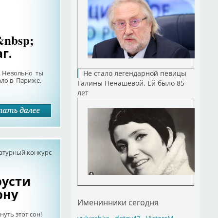
nbsp;
г.
. Невольно ты
Не стало легендарной певицы
ло в Париже,
Галины Ненашевой. Ей было 85
лет
атурный конкурс
русти
рну
Именинники сегодня
нуть этот сон!