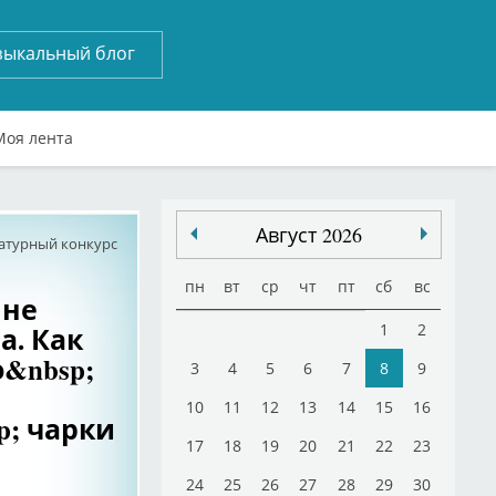
зыкальный блог
Моя лента
Август 2026
атурный конкурс
пн
вт
ср
чт
пт
сб
вс
 не
а. Как
1
2
о&nbsp;
3
4
5
6
7
8
9
10
11
12
13
14
15
16
p; чарки
17
18
19
20
21
22
23
24
25
26
27
28
29
30