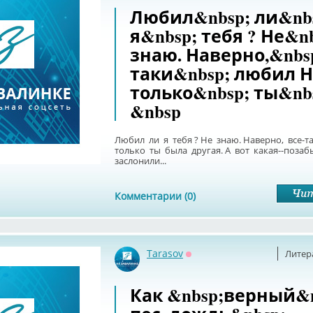
Любил&nbsp; ли&nb
я&nbsp; тебя ? Не&n
знаю. Наверно,&nbsp
таки&nbsp; любил Н
только&nbsp; ты&nb
&nbsp
Любил ли я тебя ? Не знаю. Наверно, все-
только ты была другая. А вот какая--позаб
заслонили...
Комментарии (0)
Tarasov
Литер
Оффлайн
Как &nbsp;верный&n