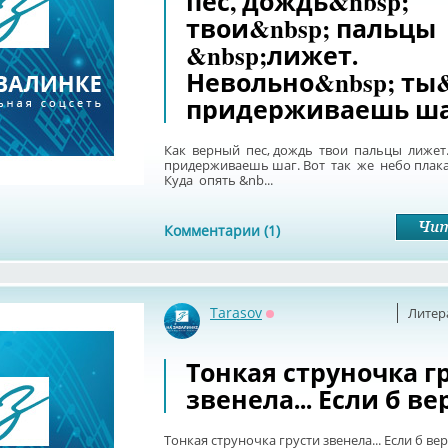
пес, дождь&nbsp;
твои&nbsp; пальцы
&nbsp;лижет.
Невольно&nbsp; ты&
придерживаешь ша
Как верный пес, дождь твои пальцы лижет
придерживаешь шаг. Вот так же небо плака
Куда опять &nb...
Комментарии (1)
Tarasov
Литер
Оффлайн
Тонкая струночка г
звенела... Если б ве
Тонкая струночка грусти звенела... Если б вер