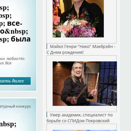
sp;
bsp;
; все-
о&nbsp;
sp; была
Майкл Генри "Нико" Макбрэйн -
С Днем рождения!
таки любил Но
ыл. Все
атурный конкурс
Умер академик, специалист по
борьбе со СПИДом Покровский
bsp;