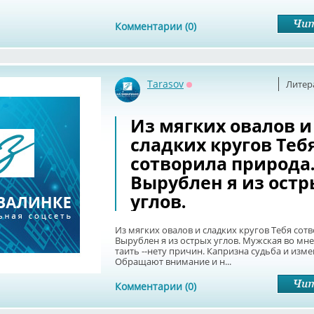
Комментарии (0)
Tarasov
Литер
Оффлайн
Из мягких овалов и
сладких кругов Теб
сотворила природа
Вырублен я из остр
углов.
Из мягких овалов и сладких кругов Тебя сот
Вырублен я из острых углов. Мужская во мн
таить --нету причин. Капризна судьба и изме
Обращают внимание и н...
Комментарии (0)