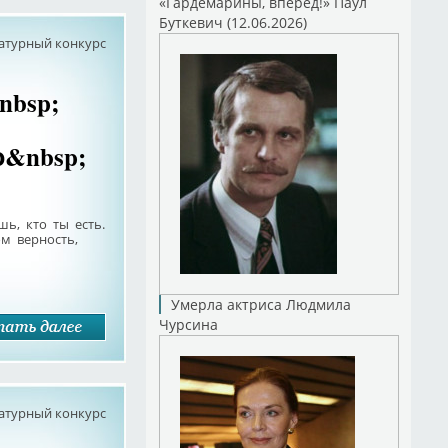
«Гардемарины, вперед!» Паул
Буткевич (12.06.2026)
атурный конкурс
nbsp;
о&nbsp;
шь, кто ты есть.
ом верность,
Умерла актриса Людмила
Чурсина
атурный конкурс