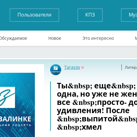
Пользователи
КПЗ
Му
Обсуждаемое
Новое
Это интересно
Tarasov
Литер
Оффлайн
Ты&nbsp; еще&nbsp;
одна, но уже не жен
все &nbsp;просто- д
удивления! После
&nbsp;выпитой&nbs
&nbsp;хмел