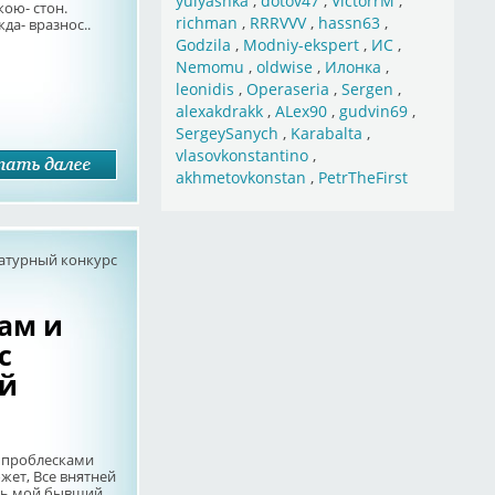
yulyashka
,
dotov47
,
VictorrM
,
ою- стон.
richman
,
RRRVVV
,
hassn63
,
да- вразнос..
Godzila
,
Modniy-ekspert
,
ИС
,
Nemomu
,
oldwise
,
Илонка
,
leonidis
,
Operaseria
,
Sergen
,
alexakdrakk
,
ALex90
,
gudvin69
,
SergeySanych
,
Karabalta
,
vlasovkonstantino
,
akhmetovkonstan
,
PetrTheFirst
атурный конкурс
лам и
с
ой
с проблесками
жет, Все внятней
нь мой бывший.