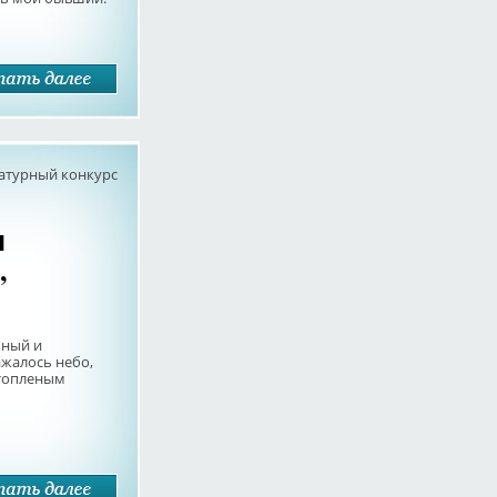
атурный конкурс
ы
,
жный и
ажалось небо,
 топленым