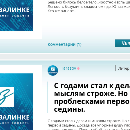
Бешено билось белое тело. Яростной вспышк
Легкость безумия в сладосном яде. Юная жаж
Кто же винове...
Комментарии (1)
Tarasov
Литер
Оффлайн
С годами стал к де
мыслям строже. Но 
проблесками перв
седины.
С годами стал к делам и мыслям строже. Но 
первой седины. Досада все упорней душу гло
сщущение вины. Перед собой, за каждый де