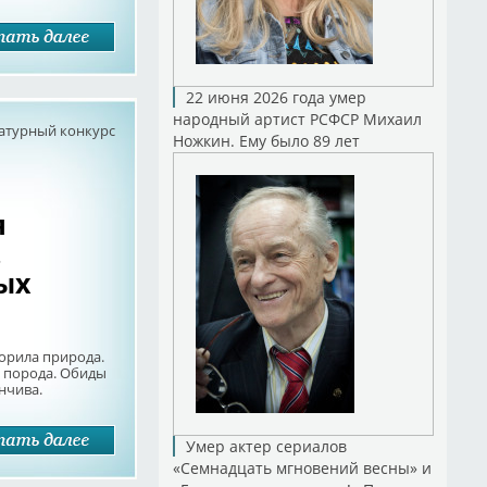
22 июня 2026 года умер
народный артист РСФСР Михаил
атурный конкурс
Ножкин. Ему было 89 лет
я
.
ых
ворила природа.
е порода. Обиды
нчива.
Умер актер сериалов
«Семнадцать мгновений весны» и