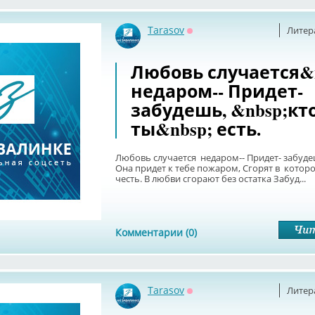
Tarasov
Литер
Оффлайн
Любовь случается&
недаром-- Придет-
забудешь, &nbsp;кт
ты&nbsp; есть.
Любовь случается недаром-- Придет- забуде
Она придет к тебе пожаром, Сгорят в котор
честь. В любви сгорают без остатка Забуд...
Комментарии (0)
Tarasov
Литер
Оффлайн