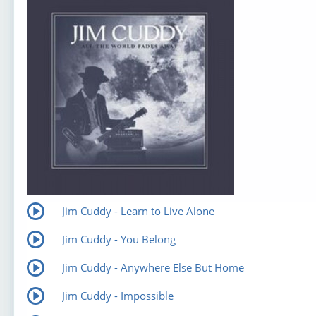
Jim Cuddy - Learn to Live Alone
Jim Cuddy - You Belong
Jim Cuddy - Anywhere Else But Home
Jim Cuddy - Impossible