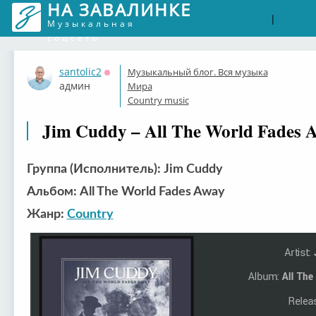
НА ЗАВАЛИНКЕ
Войти
Рег
|
Музыкальная
соцсеть
santolic2
Музыкальный блог. Вся музыка
Оффлайн
админ
Мира
Country music
Jim Cuddy – All The World Fades A
Группа (Исполнитель): Jim Cuddy
Альбом: All The World Fades Away
Жанр:
Country