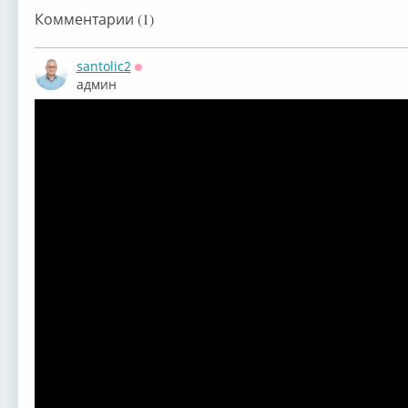
Комментарии (1)
santolic2
Оффлайн
админ