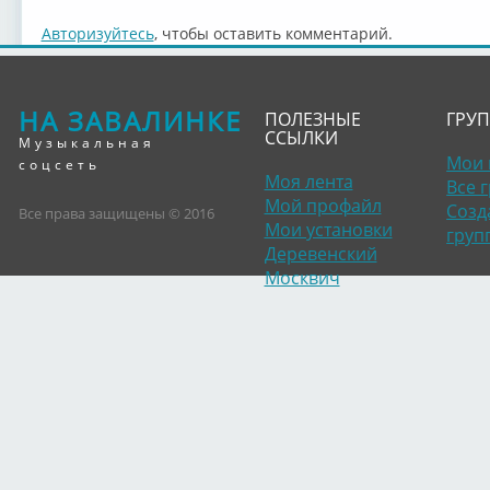
Авторизуйтесь
, чтобы оставить комментарий.
НА ЗАВАЛИНКЕ
ПОЛЕЗНЫЕ
ГРУ
ССЫЛКИ
Музыкальная
Мои 
соцсеть
Моя лента
Все 
Мой профайл
Созд
Все права защищены © 2016
Мои установки
груп
Деревенский
Москвич