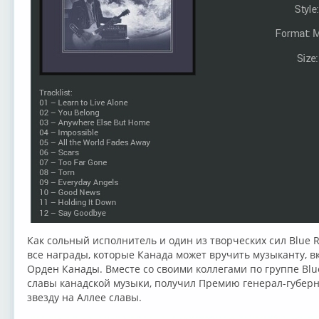
Как сольный исполнитель и один из творческих сил Blue 
все награды, которые Канада может вручить музыканту, 
Орден Канады. Вместе со своими коллегами по группе Blu
славы канадской музыки, получил Премию генерал-губерн
звезду на Аллее славы.