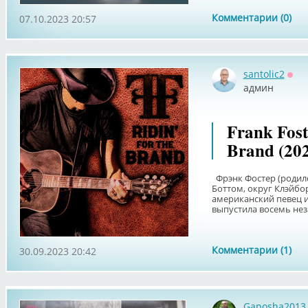
Комментарии (0)
07.10.2023 20:57
santolic2
Офф
админ
Frank Foste
Brand (20
Фрэнк Фостер (родился
Боттом, округ Клэйбор
американский певец и 
выпустила восемь неза
Комментарии (1)
30.09.2023 20:42
Gaposha2013