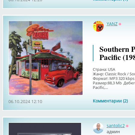
YANZ
Оффла
Southern P
Pacific (19
Страна: USA
Жанр: Classic Rock / S
Формат: MP3 320 kbps
Размер:88,3 Мb Дебю
Pacific,...
Комментарии (2)
06.10.2024 12:10
santolic2
Офф
админ