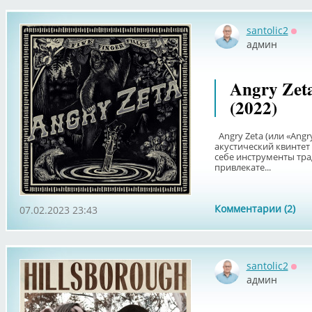
santolic2
Офф
админ
Angry Zeta 
(2022)
Angry Zeta (или «Angry 
акустический квинтет 
себе инструменты тр
привлекате...
Комментарии (2)
07.02.2023 23:43
santolic2
Офф
админ