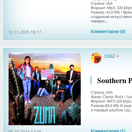
Страна: USA
Формат: Mp3, 320 kbp
Размер: 42.0 Mb / Вре
созданная искусствен
первую...
Комментарии (0)
12.11.2025 18:17
YANZ
Оффла
Southern P
Страна: USA
Жанр: Classic Rock / S
Формат: MP3 320 kbps
Размер:85,6 Мb И ещё
и первый альбом гру..
Комментарии (1)
06.10.2024 12:28