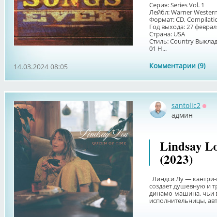
Серия: Series Vol. 1
Лейбл: Warner Western
Формат: CD, Compilati
Год выхода: 27 феврал
Страна: USA
Стиль: Country Выкла
01 H...
Комментарии (9)
14.03.2024 08:05
santolic2
Офф
админ
Lindsay L
(2023)
Линдси Лу — кантри-п
создает душевную и т
динамо-машина, чьи 
исполнительницы, авто