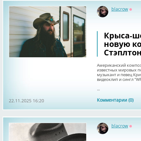
blacrow
Оффл
Крыса-ш
новую к
Стэплто
Американский композ
известных мировых поп
музыкант и певец Кри
видеоклип и сингл "Wh
...
Комментарии (0)
22.11.2025 16:20
blacrow
Оффл