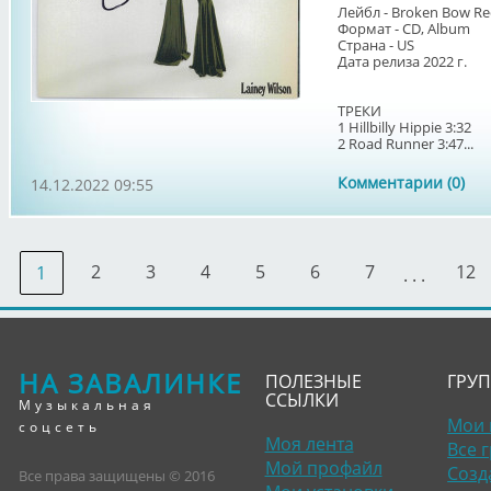
Лейбл - Broken Bow Re
Формат - CD, Album
Страна - US
Дата релиза 2022 г.
ТРЕКИ
1 Hillbilly Hippie 3:32
2 Road Runner 3:47...
Комментарии (0)
14.12.2022 09:55
2
3
4
5
6
7
12
1
. . .
НА ЗАВАЛИНКЕ
ПОЛЕЗНЫЕ
ГРУ
ССЫЛКИ
Музыкальная
Мои 
соцсеть
Моя лента
Все 
Мой профайл
Созд
Все права защищены © 2016