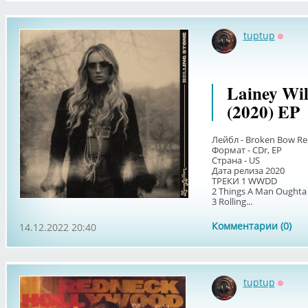
tuptup
Оффл
Lainey Wil
(2020) EP
Лейбл - Broken Bow Re
Формат - CDr, EP
Страна - US
Дата релиза 2020
ТРЕКИ 1 WWDD
2 Things A Man Ought
3 Rolling...
Комментарии (0)
14.12.2022 20:40
tuptup
Оффл