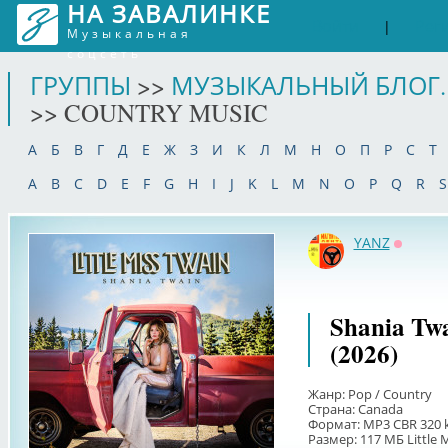
НА ЗАВАЛИНКЕ
Войти
Рег
|
Музыкальная
соцсеть
ГРУППЫ
>>
МУЗЫКАЛЬНЫЙ БЛОГ.
>> COUNTRY MUSIC
А
Б
В
Г
Д
Е
Ж
З
И
К
Л
М
Н
О
П
Р
С
Т
A
B
C
D
E
F
G
H
I
J
K
L
M
N
O
P
Q
R
S
YANZ
Оффла
Shania Twa
(2026)
Жанр: Pop / Country
Страна: Canada
Формат: MP3 CBR 320 
Размер: 117 МБ Little