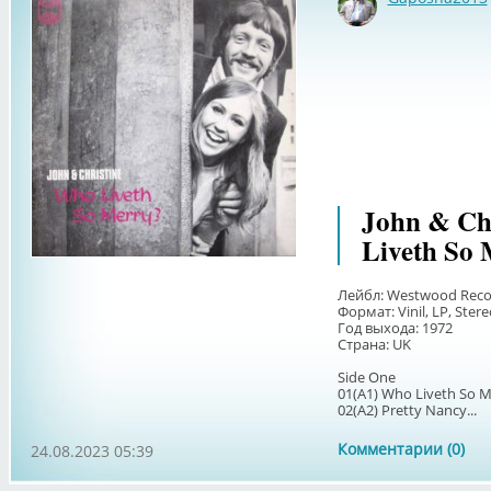
John & Chr
Liveth So
Лейбл: Westwood Reco
Формат: Vinil, LP, Ster
Год выхода: 1972
Страна: UK
Side One
01(А1) Who Liveth So M
02(А2) Pretty Nancy...
Комментарии (0)
24.08.2023 05:39