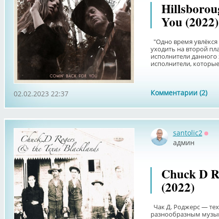
Hillsborou
You (2022)
"Одно время увлёкся 
уходить на второй пл
исполнители данного 
исполнители, которые 
Комментарии (2)
02.02.2023 22:37
santolic2
Офф
админ
Chuck D Ro
(2022)
Чак Д. Роджерс — теха
разнообразным музык