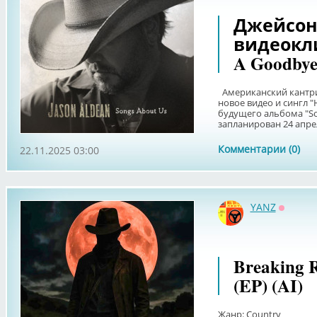
Джейсон
видеокли
A Goodbye
Американский кантри
новое видео и сингл "
будущего альбома "So
запланирован 24 апреля
Комментарии (0)
22.11.2025 03:00
YANZ
Оффла
Breaking Ru
(EP) (AI)
Жанр: Country