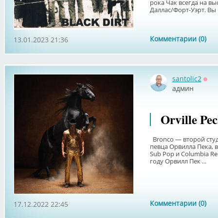
рока Чак всегда на вы
Даллас/Форт-Уэрт. Вы 
Комментарии (0)
13.01.2023 21:36
santolic2
Офф
админ
Orville Pe
Bronco — второй сту
певца Орвилла Пека, 
Sub Pop и Columbia Re
году Орвилл Пек ...
Комментарии (0)
17.12.2022 22:45