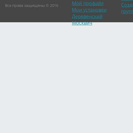
Мой профайл
Созд
Все права защищены © 2016
Мои установки
груп
Деревенский
Москвич