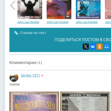
John Lee Hooker
John Lee Hooker
John Lee Hooker
John
Ссылка на пост
ПОДЕЛИТЬСЯ ПОСТОМ В СВО
Sticks McGhee
John Lee Hooker
John Lee Hooker
John
Комментарии (1)
Sergei 1971
Оффлайн
сканы
John Lee Hooker
John Lee Hooker
John Lee Hooker
John