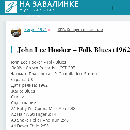
НА ЗАВАЛИНКЕ
Войти
Рег
|
Музыкальная
соцсеть
Sergei 1971
КПЗ. Концерт по заявкам
Оффлайн
John Lee Hooker – Folk Blues (1962
John Lee Hooker – Folk Blues
Лейбл: Crown Records – CST-295
Формат: Пластинки, LP, Compilation, Stereo
Страна: US
Дата релиза: 1962
Жанр: Blues
Стиль:
Содержание:
A1 Baby I'm Gonna Miss You 2:38
A2 Half A Stranger 3:14
A3 Shake Holler And Run 2:48
A4 Down Child 2:58