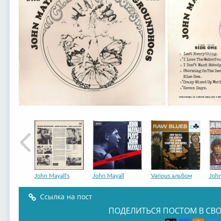
John Mayall's
John Mayall
Various альбом
John
Ссылка на пост
ПОДЕЛИТЬСЯ ПОСТОМ В СВО