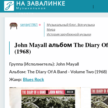
НА ЗАВАЛИНКЕ
Войти
Рег
|
Музыкальная
соцсеть
sergej1961
Музыкальный блог. Вся музыка
Оффлайн
Мира
История зарубежной музыки
John Mayall альбом The Diary Of
(1968)
Группа (Исполнитель): John Mayall
Альбом: The Diary Of A Band - Volume Two (1968)
Жанр:
Blues Rock