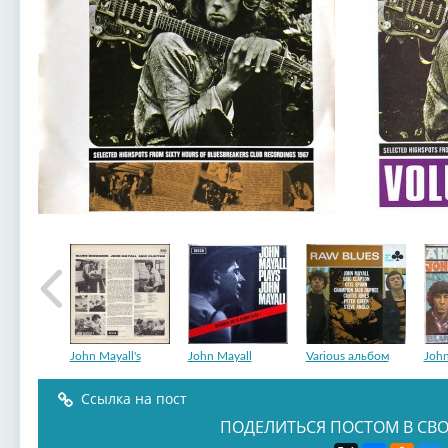
John Mayall's
John Mayall
Various альбом
John
Ссылка на пост
ПОДЕЛИТЬСЯ ПОСТОМ В СВО