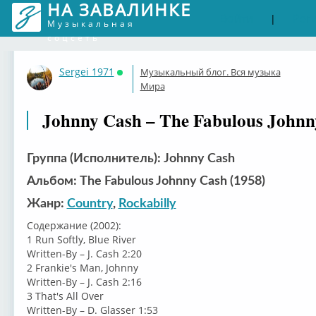
НА ЗАВАЛИНКЕ
Войти
Рег
|
Музыкальная
соцсеть
Sergei 1971
Музыкальный блог. Вся музыка
Онлайн
Мира
Johnny Cash – The Fabulous Johnn
Группа (Исполнитель): Johnny Cash
Альбом: The Fabulous Johnny Cash (1958)
Жанр:
Country
,
Rockabilly
Содержание (2002):
1 Run Softly, Blue River
Written-By – J. Cash 2:20
2 Frankie's Man, Johnny
Written-By – J. Cash 2:16
3 That's All Over
Written-By – D. Glasser 1:53