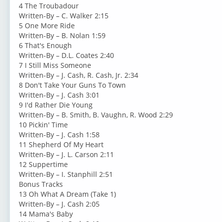
4 The Troubadour
Written-By – C. Walker 2:15
5 One More Ride
Written-By – B. Nolan 1:59
6 That's Enough
Written-By – D.L. Coates 2:40
7 I Still Miss Someone
Written-By – J. Cash, R. Cash, Jr. 2:34
8 Don't Take Your Guns To Town
Written-By – J. Cash 3:01
9 I'd Rather Die Young
Written-By – B. Smith, B. Vaughn, R. Wood 2:29
10 Pickin' Time
Written-By – J. Cash 1:58
11 Shepherd Of My Heart
Written-By – J. L. Carson 2:11
12 Suppertime
Written-By – I. Stanphill 2:51
Bonus Tracks
13 Oh What A Dream (Take 1)
Written-By – J. Cash 2:05
14 Mama's Baby