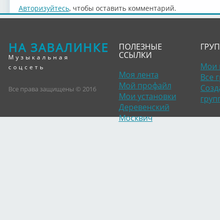
Авторизуйтесь
, чтобы оставить комментарий.
НА ЗАВАЛИНКЕ
ПОЛЕЗНЫЕ
ГРУ
ССЫЛКИ
Музыкальная
Мои 
соцсеть
Моя лента
Все 
Мой профайл
Созд
Все права защищены © 2016
Мои установки
груп
Деревенский
Москвич