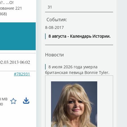
. ...О!
31
енование 221
868)
События:
8-08-2017
8 августа - Календарь Истории.
Новости
02.03.2013 06:02
8 июля 2026 года умерла
британская певица Bonnie Tyler.
#782931
8 MB
30