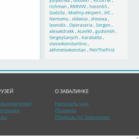
yulyashka
,
dotov47
,
VictorrM
,
richman
,
RRRVVV
,
hassn63
,
Godzila
,
Modniy-ekspert
,
ИС
,
Nemomu
,
oldwise
,
Илонка
,
leonidis
,
Operaseria
,
Sergen
,
alexakdrakk
,
ALex90
,
gudvin69
,
SergeySanych
,
Karabalta
,
vlasovkonstantino
,
akhmetovkonstan
,
PetrTheFirst
РУЗЕЙ
О ЗАВАЛИНКЕ
ользователей
Написать нам
игрушки
Правила
алы
Помощь по Завалинке
×