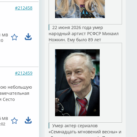
#212458
22 июня 2026 года умер
народный артист РСФСР Михаил
1 MB
Ножкин. Ему было 89 лет
10
#212459
 мою небольшую
замечательная
и Сесто
5 MB
:02
Умер актер сериалов
«Семнадцать мгновений весны» и