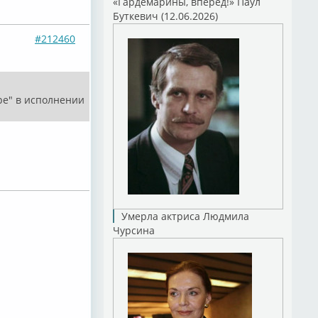
«Гардемарины, вперед!» Паул
Буткевич (12.06.2026)
#212460
ре" в исполнении
Умерла актриса Людмила
Чурсина