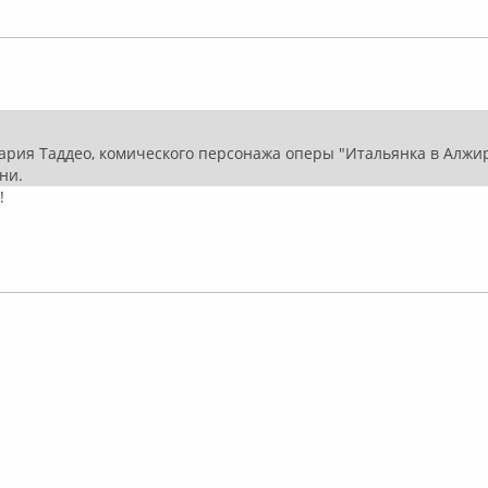
флайн
ария Таддео, комического персонажа оперы "Итальянка в Алжи
ини.
!