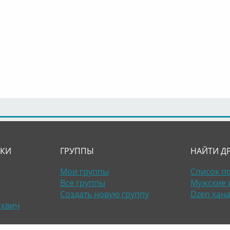
ЛКИ
ГРУППЫ
НАЙТИ Д
Мои группы
Список п
Все группы
Мужские 
Создать новую группу
Dzen кан
сквич