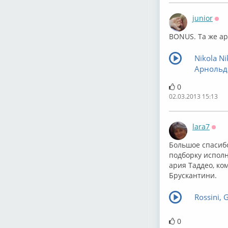
junior
Оф
BONUS. Та же ар
Nikola N
Арнольд
0
02.03.2013 15:13
lara7
Офф
Большое спасиб
подборку исполн
ария Таддео, ко
Брускантини.
Rossini, 
0