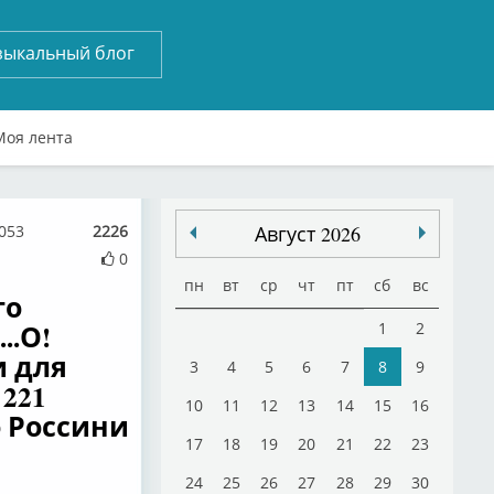
зыкальный блог
Моя лента
3053
2226
Август 2026
0
пн
вт
ср
чт
пт
сб
вс
го
..О!
1
2
и для
3
4
5
6
7
8
9
 221
10
11
12
13
14
15
16
 Россини
17
18
19
20
21
22
23
24
25
26
27
28
29
30