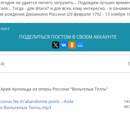
егодня не удается ничего загрузить... Подождем лучших времен?.
ало... Тогда - для @lara7 и для всех, кому интересно, - в ознам
я рождения Джоаккино Россини (29 февраля 1792 - 13 ноября 1
 пост
ПОДЕЛИТЬСЯ ПОСТОМ В СВОЕМ АККАУНТЕ
4)
флайн
 Ария Арнольда из оперы Россини "Вильгельм Телль"
ссини.Ne m'abandonne point...-Asile
14.
06:
ire.Вильгельм Телль.mp3