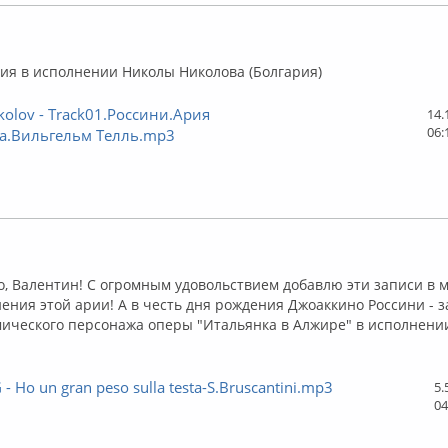
флайн
ия в исполнении Николы Николова (Болгария)
ikolov - Track01.Россини.Ария
14.
06:
а.Вильгельм Телль.mp3
лайн
о, Валентин! С огромным удовольствием добавлю эти записи в
ения этой арии! А в честь дня рождения Джоаккино Россини - 
мического персонажа оперы "Итальянка в Алжире" в исполнени
G - Ho un gran peso sulla testa-S.Bruscantini.mp3
5.
04