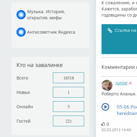
К сожалению, и с
Кажется, заработ
Музыка. История,
годовщины со дн
открытия, мифы
Ссылка на
Антисоветчик Яндекса
Кто на завалинке
Комментарии (
Всего
18518
junior
Оф
Новых
1
Роберто Аланья.
Онлайн
5
05-06.Ро
heredita
Гостей
221
0
02.03.2013 14:49