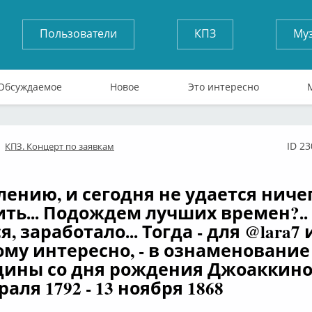
Пользователи
КПЗ
Му
Обсуждаемое
Новое
Это интересно
ID 2
КПЗ. Концерт по заявкам
флайн
лению, и сегодня не удается ниче
ть... Подождем лучших времен?.. .
, заработало... Тогда - для @lara7 
кому интересно, - в ознаменование
ины со дня рождения Джоаккино
раля 1792 - 13 ноября 1868