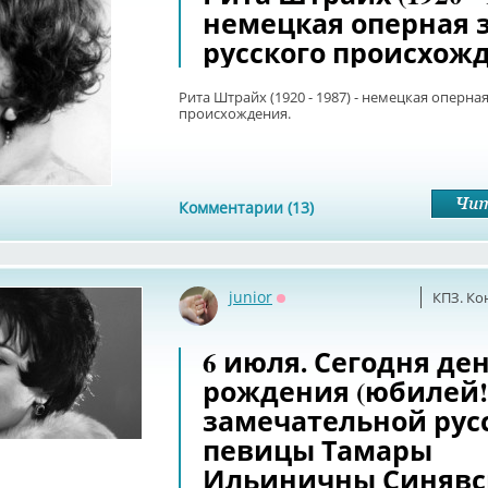
немецкая оперная 
русского происхож
Рита Штрайх (1920 - 1987) - немецкая оперная
происхождения.
Комментарии (13)
junior
КПЗ. Ко
Оффлайн
6 июля. Сегодня де
рождения (юбилей!
замечательной рус
певицы Тамары
Ильиничны Синявс