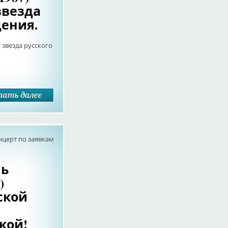
звезда
дения.
 звезда русского
нцерт по заявкам
нь
)
ской
кой!