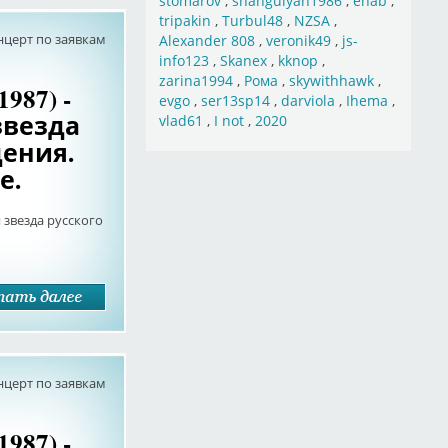
stomarov
,
shahgulyan1986
,
ehab
,
tripakin
,
Turbul48
,
NZSA
,
нцерт по заявкам
Alexander 808
,
veronik49
,
js-
info123
,
Skanex
,
kknop
,
zarina1994
,
Рома
,
skywithhawk
,
987) -
evgo
,
ser13sp14
,
darviola
,
Ihema
,
звезда
vlad61
,
I not
,
2020
дения.
е.
 звезда русского
нцерт по заявкам
987) -