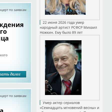
нцерт по заявкам
ождения
22 июня 2026 года умер
народный артист РСФСР Михаил
го
Ножкин. Ему было 89 лет
нца
ского
нцерт по заявкам
Умер актер сериалов
«Семнадцать мгновений весны» и
да