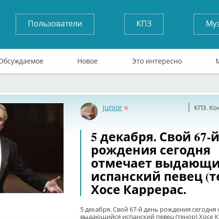
Пользователи
КПЗ
Му
Обсуждаемое
Новое
Это интересно
junior
КПЗ. Ко
Оффлайн
5 декабря. Свой 67-
рождения сегодня
отмечает выдающи
испанский певец (т
Хосе Каррерас.
5 декабря. Свой 67-й день рождения сегодня
выдающийся испанский певец (тенор) Хосе К