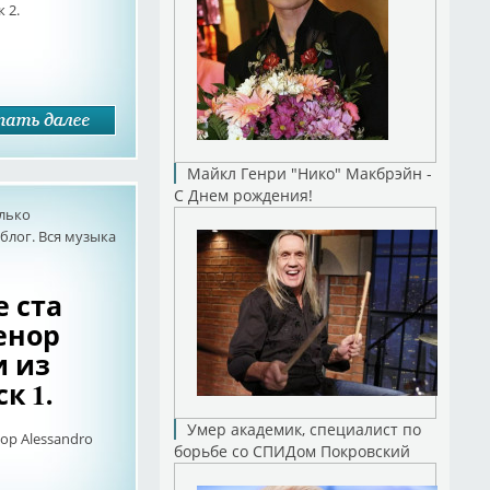
 2.
Майкл Генри "Нико" Макбрэйн -
С Днем рождения!
олько
лог. Вся музыка
 ста
енор
и из
ск 1.
Умер академик, специалист по
ор Alessandro
борьбе со СПИДом Покровский