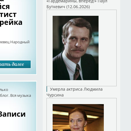
«Гардемарины, вперед!» Паул
йся
Буткевич (12.06.2026)
тист
рейка
 певец Народный
Умерла актриса Людмила
олько
Чурсина
лог. Вся музыка
 Записи