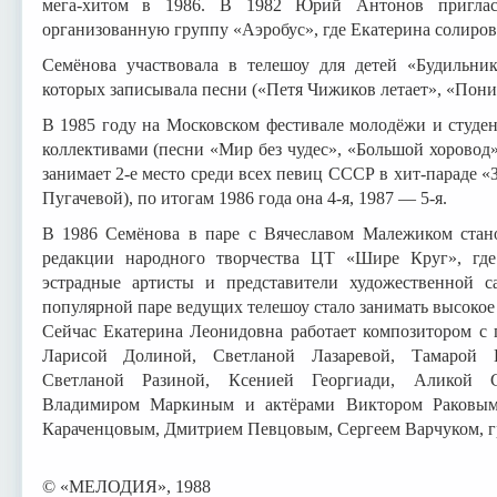
мега-хитом в 1986. В 1982 Юрий Антонов пригла
организованную группу «Аэробус», где Екатерина солиров
Семёнова участвовала в телешоу для детей «Будильник
которых записывала песни («Петя Чижиков летает», «Пони»
В 1985 году на Московском фестивале молодёжи и студен
коллективами (песни «Мир без чудес», «Большой хоровод
занимает 2-е место среди всех певиц СССР в хит-параде «
Пугачевой), по итогам 1986 года она 4-я, 1987 — 5-я.
В 1986 Семёнова в паре с Вячеславом Малежиком стан
редакции народного творчества ЦТ «Шире Круг», где
эстрадные артисты и представители художественной с
популярной паре ведущих телешоу стало занимать высокое 
Сейчас Екатерина Леонидовна работает композитором 
Ларисой Долиной, Светланой Лазаревой, Тамарой Г
Светланой Разиной, Ксенией Георгиади, Аликой 
Владимиром Маркиным и актёрами Виктором Раковым
Караченцовым, Дмитрием Певцовым, Сергеем Варчуком, гр
© «МЕЛОДИЯ», 1988