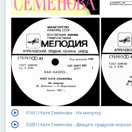
01(А1) Катя Семёнова - На минутку
02(В1) Катя Семёнова - Двацать градусов мороза