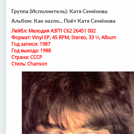
Группа (Исполнитель): Катя Семёнова
Альбом: Как назло... Поёт Катя Семёнова
Лейбл: Мелодия АЗГП С62 26451 002
Формат: Vinyl EP, 45 RPM, Stereo, 33 ⅓, Album
Год записи: 1987
Год выхода: 1988
Страна: СССР
Стиль: Chanson