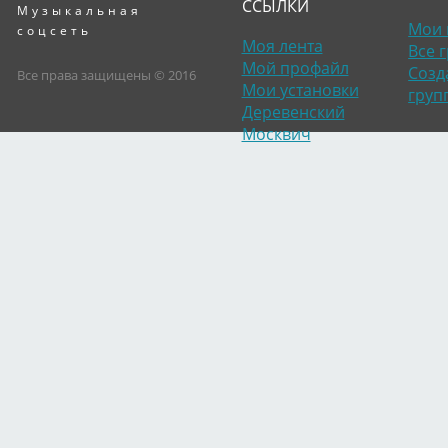
ССЫЛКИ
Музыкальная
Мои 
соцсеть
Моя лента
Все 
Мой профайл
Созд
Все права защищены © 2016
Мои установки
груп
Деревенский
Москвич