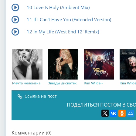
10 Love Is Holy (Ambient Mix)
11 If I Can't Have You (Extended Version)
12 In My Life (West End 12' Remix)
Мечта меломана
Звезды дискотек
Kim Wilde -
Kim Wilde
Ссылка на пост
ПОДЕЛИТЬСЯ ПОСТОМ В СВО
Комментарии (0)