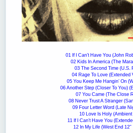
01 If I Can't Have You (John Ro
02 Kids In America (The Mara
03 The Second Time (U.S. 
04 Rage To Love (Extended 
05 You Keep Me Hangin' On (W
06 Another Step (Closer To You) (
07 You Came (The Close 
08 Never Trust A Stranger (Sa
09 Four Letter Word (Late Ni
10 Love Is Holy (Ambient
11 If I Can't Have You (Extende
12 In My Life (West End 12"