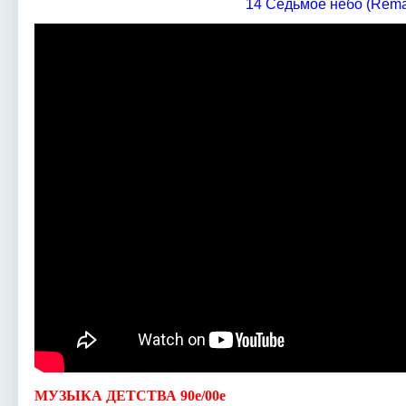
14 Седьмое небо (Rem
МУЗЫКА ДЕТСТВА 90е/00е