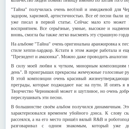
количество людей помнят певицу именно по хитам того пе
"Тайна" получилась очень весёлой и имиджевой для Че
задором, харизмой, артистичностью. Все её песни были ш
уже писал в первой статье. Сейчас мало кто может п
восприятием. Все серьёзные, умные, высокие и надменн
вновь, смогла бы также легко высмеять эту страшную гор
На альбоме "Тайна" очень оригинальна аранжировка к пе
стиле хеппи-хардкор. Кстати в этом жанре работала и ещ
"Президент и амазонка". Можно даже проводить аналогии
В силу моей любви к чутким, минорным композициям м
день". В проигрышах прекрасны жемчужные голосовые ру
В этой композиции очень красивый жизнеутверждающий
преграды, которые поджидают нас на пути. И опять я в
Творчество Черниковой может и шутливое, но очень добр
переслушивать эти песни.
В большинстве своём альбом получился динамичным. Это
характеризовался временем убойного дэнса. К слову ск
рассеялся, а на его место пришёл вялый R&B и роботопо
разговаривал с одним знакомым, который уже до