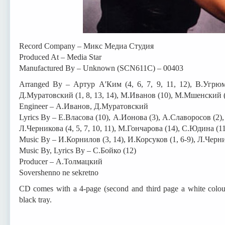
Record Company – Микс Медиа Студия
Produced At – Media Star
Manufactured By – Unknown (SCN611C) – 00403
Arranged By – Артур А'Ким (4, 6, 7, 9, 11, 12), В.Угрюм
Д.Муратовский (1, 8, 13, 14), М.Иванов (10), М.Мшенский (
Engineer – А.Иванов, Д.Муратовский
Lyrics By – Е.Власова (10), А.Ионова (3), А.Славоросов (2), 
Л.Черникова (4, 5, 7, 10, 11), М.Гончарова (14), С.Юдина (11
Music By – И.Корнилов (3, 14), И.Корсуков (1, 6-9), Л.Черник
Music By, Lyrics By – С.Бойко (12)
Producer – А.Толмацкий
Sovershenno ne sekretno
CD comes with a 4-page (second and third page a white colour
black tray.