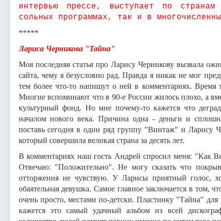
интервью прессе, выступает по страна
сольных программах, так и в многочисленны
*****
Лариса Черникова "Тайна"
Моя последняя статья про Ларису Черникову вызвала ожи
сайта, чему я безусловно рад. Правда я никак не мог пре
тем более что-то напишут о ней в комментариях. Время т
Многие вспоминают что в 90-е России жилось плохо, а вм
культурный фонд. Но мне почему-то кажется что дегради
началом нового века. Причина одна - деньги и сплошн
поставь сегодня в один ряд группу "Винтаж" и Ларису Ч
который совершила великая страна за десять лет.
В комментариях наш гость Андрей спросил меня: "Как Вы
Отвечаю: "Положительно". Не могу сказать что покры
отторжения не чувствую. У Ларисы приятный голос, х
обаятельная девушка. Самое главное заключается в том, чт
очень просто, местами по-детски. Пластинку "Тайна" для
кажется это самый удачный альбом из всей дискогра