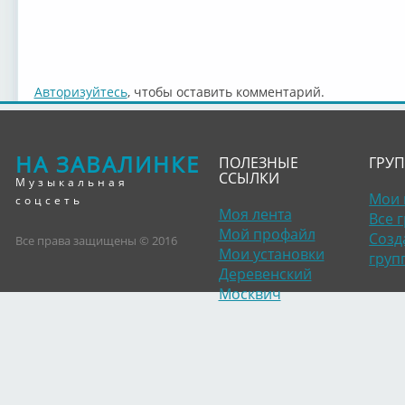
Авторизуйтесь
, чтобы оставить комментарий.
НА ЗАВАЛИНКЕ
ПОЛЕЗНЫЕ
ГРУ
ССЫЛКИ
Музыкальная
Мои 
соцсеть
Моя лента
Все 
Мой профайл
Созд
Все права защищены © 2016
Мои установки
груп
Деревенский
Москвич