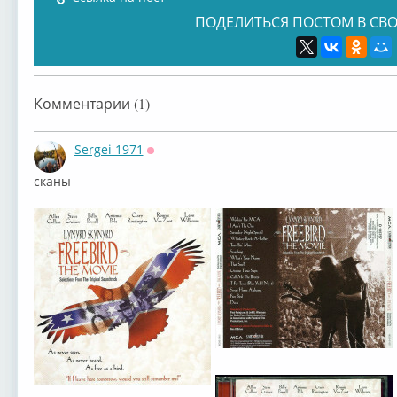
ПОДЕЛИТЬСЯ ПОСТОМ В СВО
Lynyrd Skynyrd
Lynyrd Skynyrd
Lynyrd Skynyrd
Lyny
Комментарии (1)
Sergei 1971
Оффлайн
сканы
Lynyrd Skynyrd
Lynyrd Skynyrd
Lynyrd Skynyrd
Lyny
Lynyrd Skynyrd
Lynyrd Skynyrd
Lynyrd Skynyrd
Lyny