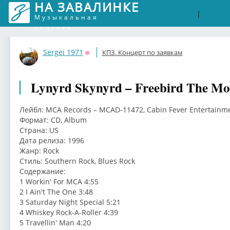
НА ЗАВАЛИНКЕ
Войти
Рег
|
Музыкальная
соцсеть
Sergei 1971
КПЗ. Концерт по заявкам
Оффлайн
Lynyrd Skynyrd – Freebird The Mov
Лейбл: MCA Records – MCAD-11472, Cabin Fever Entertainme
Формат: CD, Album
Страна: US
Дата релиза: 1996
Жанр: Rock
Стиль: Southern Rock, Blues Rock
Содержание:
1 Workin' For MCA 4:55
2 I Ain't The One 3:48
3 Saturday Night Special 5:21
4 Whiskey Rock-A-Roller 4:39
5 Travellin' Man 4:20