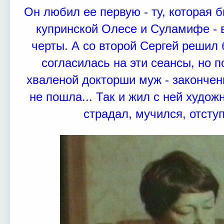
Он любил ее первую - ту, которая 
купринской Олесе и Суламифе - в
черты. А со второй Сергей решил
согласилась на эти сеансы, но п
хваленой докторши муж - закончен
не пошла... Так и жил с ней худож
страдал, мучился, отсту