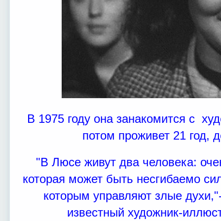
В 1975 году она занакомится с х
потом проживет 21 год, 
"В Люсе живут два человека: оч
которая может быть несгибаемо сил
которым управляют злые духи,"
известный художник-иллюст