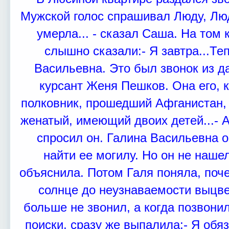
Мужской голос спрашивал Люду, Лю
умерла... - сказал Саша.
На том 
слышно сказали:
- Я завтра...
Теп
Васильевна. Это был звонок из д
курсант Женя Пешков. Она его, 
полковник, прошедший Афганистан, 
женатый, имеющий двоих детей...
- 
спросил он.
Галина Васильевна о
найти ее могилу. Но он не наше
объяснила. Потом Галя поняла, поч
солнце до неузнаваемости выцв
больше не звонил, а когда позвони
поиски, сразу же выпалила:
- Я обя