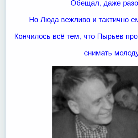
Обещал, даже разо
Но Люда вежливо и тактично е
Кончилось всё тем, что Пырьев пр
снимать молоду