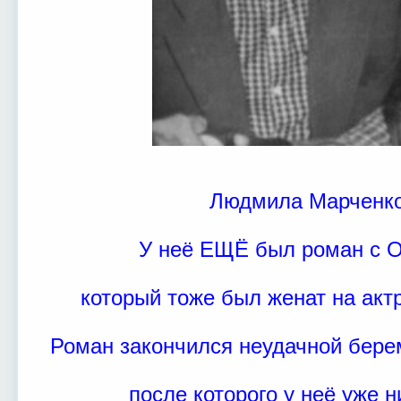
Людмила Марченко
У неё ЕЩЁ был роман с 
который тоже был женат на ак
Роман закончился неудачной бере
после которого у неё уже 