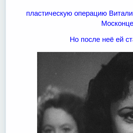
пластическую операцию Витали
Москонце
Но после неё ей с