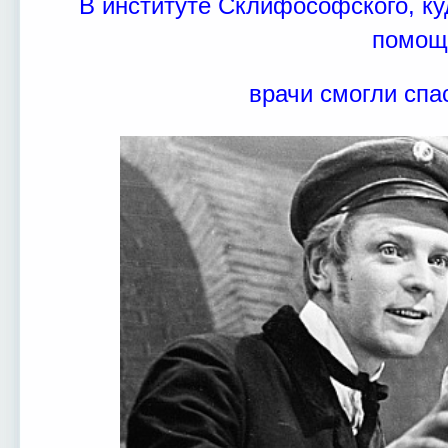
В институте Склифософского, к
помощ
врачи смогли спа