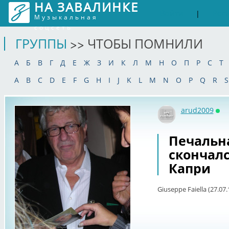
НА ЗАВАЛИНКЕ
Войти
Рег
|
Музыкальная
соцсеть
ГРУППЫ
>> ЧТОБЫ ПОМНИЛИ
А
Б
В
Г
Д
Е
Ж
З
И
К
Л
М
Н
О
П
Р
С
Т
A
B
C
D
E
F
G
H
I
J
K
L
M
N
O
P
Q
R
S
arud2009
Он
Печальна
скончал
Капри
Giuseppe Faiella (27.07