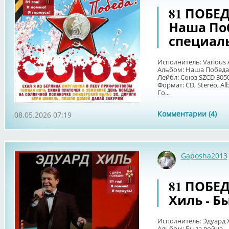
81 ПОБЕДА
Наша Поб
специал
Исполнитель: Various A
Альбом: Наша Победа!
Лейбл: Союз SZCD 3050
Формат: CD, Stereo, Al
Го...
Комментарии (4)
08.05.2026 07:19
Gaposha2013
81 ПОБЕДА
Хиль - Бы
Исполнитель: Эдуард 
Альбом: Была война...