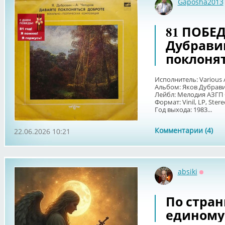
Gaposha2013
81 ПОБЕДА
Дубрави
поклонят
Исполнитель: Various A
Альбом: Яков Дубрави
Лейбл: Мелодия АЗГП 
Формат: Vinil, LP, Ster
Год выхода: 1983...
Комментарии (4)
22.06.2026 10:21
absiki
Оффла
По стран
единому