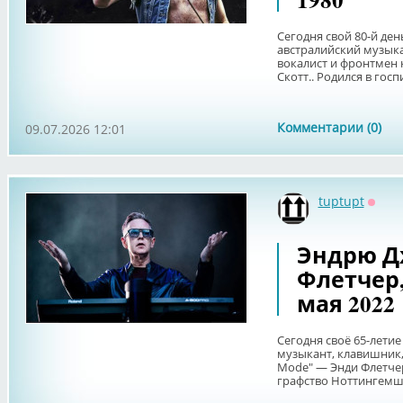
Сегодня свой 80-й де
австралийский музык
вокалист и фронтмен 
Скотт.. Родился в госп
Комментарии (0)
09.07.2026 12:01
tuptupt
Оффл
Эндрю Д
Флетчер,
мая 2022
Сегодня своё 65-лети
музыкант, клавишник,
Mode" — Энди Флетчер
графство Ноттингемшир