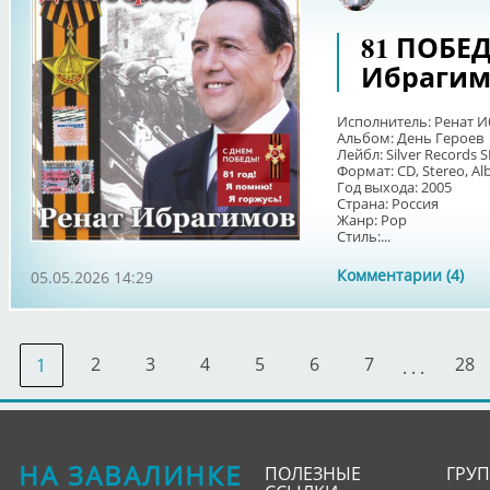
81 ПОБЕДА
Ибрагимо
Исполнитель: Ренат 
Альбом: День Героев
Лейбл: Silver Records 
Формат: CD, Stereo, A
Год выхода: 2005
Страна: Россия
Жанр: Pop
Стиль:...
Комментарии (4)
05.05.2026 14:29
2
3
4
5
6
7
28
1
. . .
НА ЗАВАЛИНКЕ
ПОЛЕЗНЫЕ
ГРУ