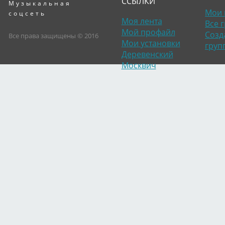
ССЫЛКИ
Музыкальная
Мои 
соцсеть
Моя лента
Все 
Мой профайл
Созд
Все права защищены © 2016
Мои установки
груп
Деревенский
Москвич