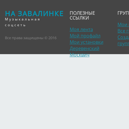
НА ЗАВАЛИНКЕ
ПОЛЕЗНЫЕ
ГРУ
ССЫЛКИ
Музыкальная
Мои 
соцсеть
Моя лента
Все 
Мой профайл
Созд
Все права защищены © 2016
Мои установки
груп
Деревенский
Москвич