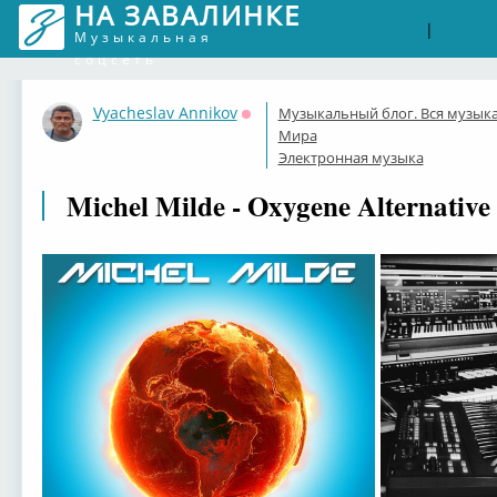
НА ЗАВАЛИНКЕ
Войти
Рег
|
Музыкальная
соцсеть
Vyacheslav Annikov
Музыкальный блог. Вся музык
Оффлайн
Мира
Электронная музыка
Michel Milde - Oxygene Alternative