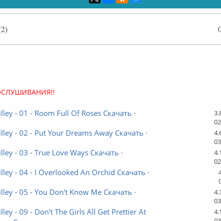
2)
Оффлайн
ОСЛУШИВАНИЯ!!
lley - 01 - Room Full Of Roses Скачать ·
3.
02
lley - 02 - Put Your Dreams Away Скачать ·
4.
03
lley - 03 - True Love Ways Скачать ·
4.
02
lley - 04 - I Overlooked An Orchid Скачать ·
lley - 05 - You Don't Know Me Скачать ·
4.
03
ley - 09 - Don't The Girls All Get Prettier At
4.
03