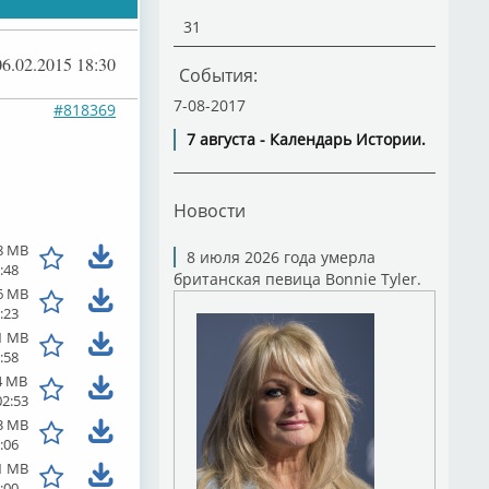
31
06.02.2015 18:30
События:
7-08-2017
#818369
7 августа - Календарь Истории.
Новости
8 MB
8 июля 2026 года умерла
:48
британская певица Bonnie Tyler.
6 MB
:23
1 MB
:58
4 MB
02:53
3 MB
:06
1 MB
:00