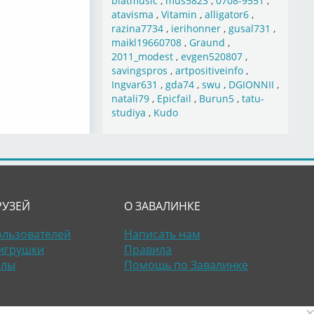
blatmusic
,
mus5823
,
0708-9551
,
atavisma
,
Vitamin
,
alligator6
,
razina7734
,
ierihonner
,
gusal731
,
maikl19660708
,
Graund
,
2011_modest
,
evgen520807
,
savingspros
,
artpositiveinfo
,
Ingvar631
,
gda74
,
swu
,
DGIONNII
,
natali79
,
Epicfail
,
Burun5
,
tatu-
studiya
,
Kudo
РУЗЕЙ
О ЗАВАЛИНКЕ
ользователей
Написать нам
игрушки
Правила
алы
Помощь по Завалинке
×