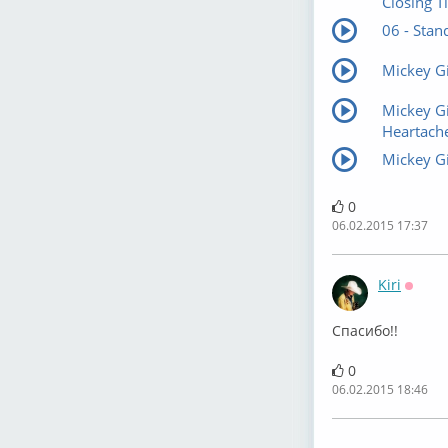
Closing T
06 - Stan
Mickey Gi
Mickey Gi
Heartache
Mickey Gi
0
06.02.2015 17:37
Kiri
Оффл
Спасибо!!
0
06.02.2015 18:46