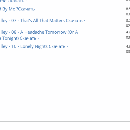
ime Скачать ·
d By Me ?Скачать ·
8.
03
lley - 07 - That's All That Matters Скачать ·
3.
02
lley - 08 - A Headache Tomorrow (Or A
4.
03
 Tonight) Скачать ·
lley - 10 - Lonely Nights Скачать ·
4.
03
айн