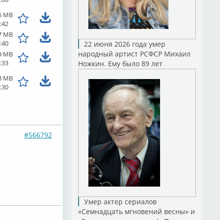
5 MB
:42
7 MB
:40
22 июня 2026 года умер
народный артист РСФСР Михаил
9 MB
:33
Ножкин. Ему было 89 лет
8 MB
:30
#566792
Умер актер сериалов
«Семнадцать мгновений весны» и