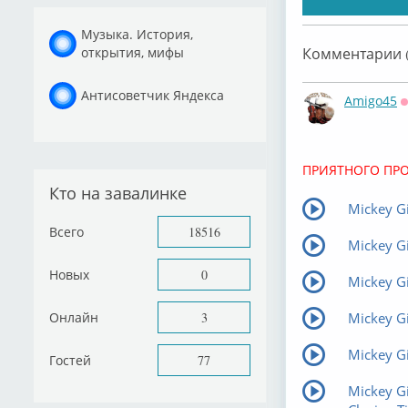
Музыка. История,
открытия, мифы
Комментарии (
Антисоветчик Яндекса
Amigo45
ПРИЯТНОГО ПР
Кто на завалинке
Mickey Gi
Всего
18516
Mickey Gi
Новых
0
Mickey Gi
Онлайн
3
Mickey Gi
Mickey Gi
Гостей
77
Mickey Gil