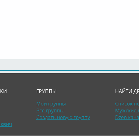
ЛКИ
ГРУППЫ
НАЙТИ Д
Мои группы
Список п
Все группы
Мужские 
Создать новую группу
Dzen кан
сквич