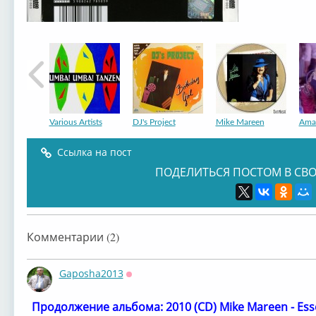
Various Artists
DJ's Project
Mike Mareen
Amad
Ссылка на пост
ПОДЕЛИТЬСЯ ПОСТОМ В СВО
Shipra ‎–
Mike Mareen
Mike Mareen
Mik
Комментарии (2)
Gaposha2013
Оффлайн
Продолжение альбома: ⁣2010 (CD) Mike Mareen - Essen