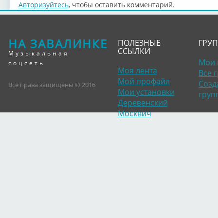
Авторизуйтесь
, чтобы оставить комментарий.
НА ЗАВАЛИНКЕ
ПОЛЕЗНЫЕ
ГРУ
ССЫЛКИ
Музыкальная
Мои 
соцсеть
Моя лента
Все 
Мой профайл
Созд
Все права защищены © 2016
Мои установки
груп
Деревенский
Москвич