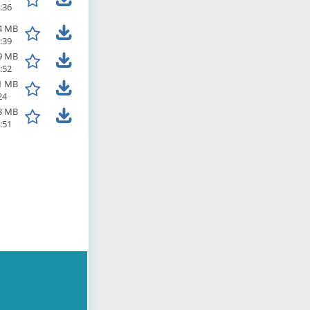
:36
4 MB
:39
9 MB
:52
1 MB
24
8 MB
:51