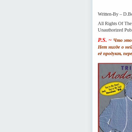
Written-By – D.B
All Rights Of Th
Unauthorized Publ
P.S. ~
Что это 
Нет нигде о не
её продукт, пер