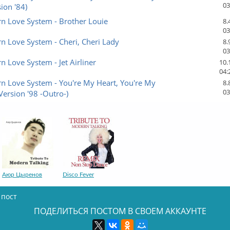
03
sion '84)
n Love System - Brother Louie
8.
03
 Love System - Cheri, Cheri Lady
8.
03
 Love System - Jet Airliner
10.
04:
n Love System - You're My Heart, You're My
8.
03
(Version '98 -Outro-)
Аюр Цыренов
Disco Fever
 пост
ПОДЕЛИТЬСЯ ПОСТОМ В СВОЕМ АККАУНТЕ