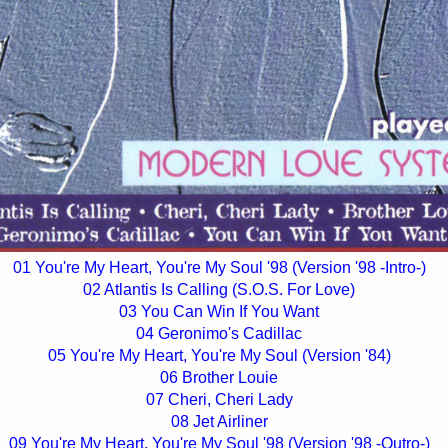
01 You're My Heart, You're My Soul '98 (Version '98 -Intro-)
02 Atlantis Is Calling (S.O.S. For Love)
03 You Can Win If You Want
04 Geronimo's Cadillac
05 You're My Heart, You're My Soul (Version '84)
06 Brother Louie
07 Cheri, Cheri Lady
08 Jet Airliner
09 You're My Heart, You're My Soul '98 (Version '98 -Outro-)