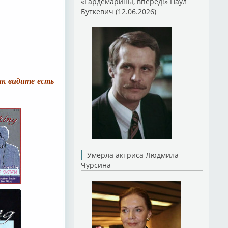
«Гардемарины, вперед!» Паул
Буткевич (12.06.2026)
ак видите есть
Умерла актриса Людмила
Чурсина