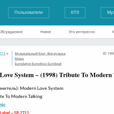
Пользователи
КПЗ
Му
Обсуждаемое
Новое
Это интересно
013
ID 190
Музыкальный блог. Вся музыка
Оффлайн
Мира
Eurodance Eurodisco Eurobeat
Love System ~ (1998) Tribute To Modern 
лнитель): Modern Love System
te To Modern Talking
nic
Label – SP 2711