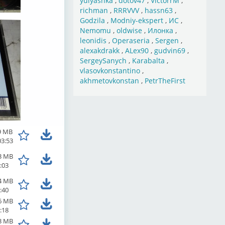
yulyashka
,
dotov47
,
VictorrM
,
richman
,
RRRVVV
,
hassn63
,
Godzila
,
Modniy-ekspert
,
ИС
,
Nemomu
,
oldwise
,
Илонка
,
leonidis
,
Operaseria
,
Sergen
,
alexakdrakk
,
ALex90
,
gudvin69
,
SergeySanych
,
Karabalta
,
vlasovkonstantino
,
akhmetovkonstan
,
PetrTheFirst
9 MB
03:53
3 MB
:03
4 MB
:40
6 MB
:18
3 MB