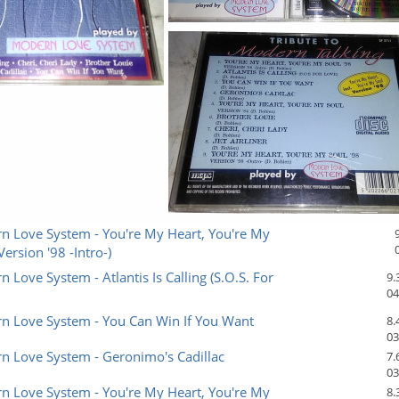
n Love System - You're My Heart, You're My
Version '98 -Intro-)
 Love System - Atlantis Is Calling (S.O.S. For
9.
04
n Love System - You Can Win If You Want
8.
03
n Love System - Geronimo's Cadillac
7.
03
n Love System - You're My Heart, You're My
8.