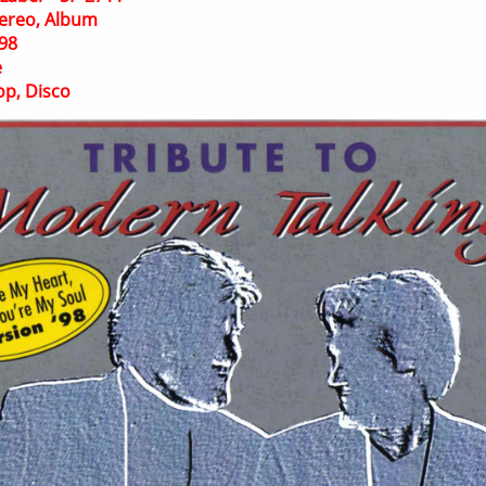
ereo, Album
98
e
op, Disco