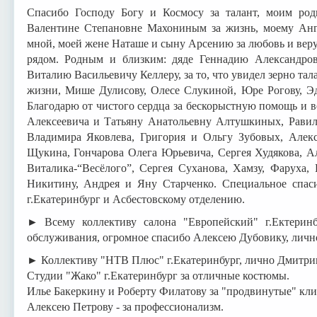
Спасибо Господу Богу и Космосу за талант, моим ро
Валентине Степановне Махониным за жизнь, моему Анге
мной, моей жене Наташе и сыну Арсению за любовь и веру в
рядом. Родным и близким: дяде Геннадию Александро
Виталию Васильевичу Келлеру, за то, что увидел зерно тал
жизни, Мише Дулисову, Олесе Слукиной, Юре Рогову, Эди
Благодарю от чистого сердца за бескорыстную помощь и ве
Алексеевича и Татьяну Анатольевну Алтушкиных, Равил
Владимира Яковлева, Григория и Ольгу Зубовых, Алек
Щукина, Гончарова Олега Юрьевича, Сергея Худякова, А
Виталика-“Весёлого”, Сергея Суханова, Хамзу, Фаруха, 
Никитину, Андрея и Яну Старченко. Специальное спа
г.Екатеринбург и Асбестовскому отделению.
► Всему коллективу салона "Европейский" г.Ектеринб
обслуживания, огромное спасибо Алексею Дубовику, личн
► Коллективу "НТВ Плюс" г.Екатеринбург, лично Дмитрию
Студии "Жако" г.Екатеринбург за отличные костюмы.
Илье Бакеркину и Роберту Филатову за "продвинутые" кл
Алексею Петрову - за профессионализм.