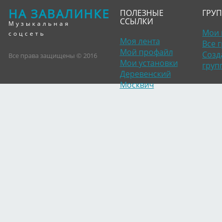
НА ЗАВАЛИНКЕ
ПОЛЕЗНЫЕ
ГРУ
ССЫЛКИ
Музыкальная
Мои 
соцсеть
Моя лента
Все 
Мой профайл
Созд
Все права защищены © 2016
Мои установки
груп
Деревенский
Москвич