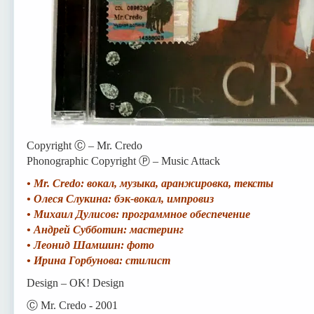
Copyright Ⓒ – Mr. Credo
Phonographic Copyright Ⓟ – Music Attack
• Mr. Credo: вокал, музыка, аранжировка, тексты
• Олеся Слукина: бэк-вокал, импровиз
• Михаил Дулисов: программное обеспечение
• Андрей Субботин: мастеринг
• Леонид Шамшин: фото
• Ирина Горбунова: стилист
Design – OK! Design
Ⓒ Mr. Credo - 2001