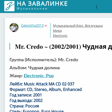
НА ЗАВАЛИНКЕ
Войти
Рег
|
Музыкальная
соцсеть
Gaposha2013
Музыкальный блог. Вся музыка
Оффлайн
Мира
Electronic
Mr. Credo ~ (2002/2001) Чудная
Группа (Исполнитель): Mr. Credo
Альбом: Чудная долина
Жанр:
Electronic, Pop
Лейбл: Music Attack MA CD 02 037
Формат: CD, Stereo, Album, Enhanced
Год записи: 2001
Год выхода: 2002
Страна: Россия
Стиль: Europop, Euro House