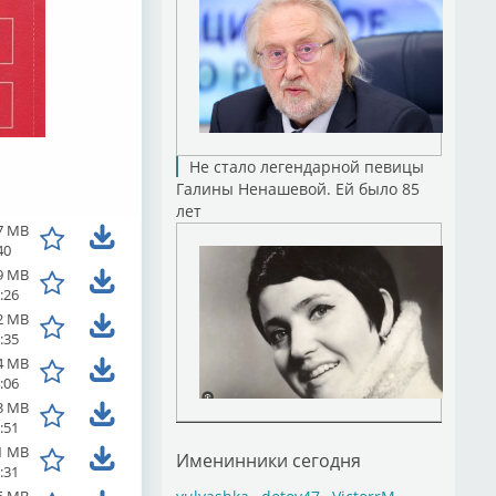
Не стало легендарной певицы
Галины Ненашевой. Ей было 85
лет
7 MB
40
9 MB
:26
2 MB
:35
4 MB
:06
3 MB
:51
1 MB
Именинники сегодня
:31