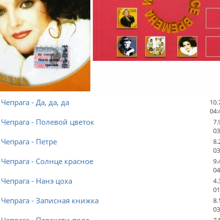
Чепрага - Да, да, да
10.
04:
Чепрага - Полевой цветок
7.
03
Чепрага - Петре
8.
03
Чепрага - Солнце красное
9.
04
Чепрага - Нанэ цоха
4.
01
Чепрага - Записная книжка
8.
03