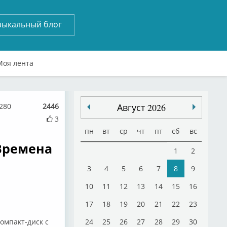
зыкальный блог
Моя лента
280
2446
Август 2026
3
пн
вт
ср
чт
пт
сб
вс
Времена
1
2
3
4
5
6
7
8
9
10
11
12
13
14
15
16
17
18
19
20
21
22
23
омпакт-диск с
24
25
26
27
28
29
30