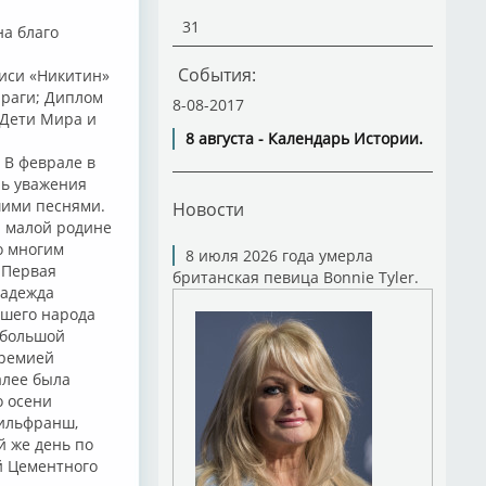
31
а благо
События:
писи «Никитин»
праги; Диплом
8-08-2017
«Дети Мира и
8 августа - Календарь Истории.
 В феврале в
нь уважения
шими песнями.
Новости
й малой родине
о многим
8 июля 2026 года умерла
 Первая
британская певица Bonnie Tyler.
Надежда
ашего народа
 большой
премией
алее была
о осени
Вильфранш,
й же день по
й Цементного