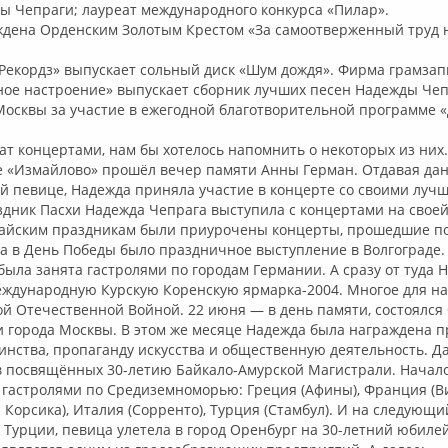
ы Чепраги; лауреат международного конкурса «Пилар».
ждена Орденским Золотым Крестом «За самоотверженный труд н
-Рекордз» выпускает сольный диск «Шум дождя». Фирма грамза
ное настроение» выпускает сборник лучших песен Надежды Че
Москвы за участие в ежегодной благотворительной программе 
гат концертами, нам бы хотелось напомнить о некоторых из них.
е «Измайлово» прошёл вечер памяти Анны Герман. Отдавая да
й певице, Надежда приняла участие в концерте со своими луч
здник Пасхи Надежда Чепрага выступила с концертами на свое
майским праздникам были приурочены концерты, прошедшие п
 а в День Победы было праздничное выступление в Волгограде.
ыла занята гастролями по городам Германии. А сразу от туда 
Международную Курскую Коренскую ярмарка-2004. Многое для н
ой Отечественной Войной. 22 июня — в день памяти, состоялся
и города Москвы. В этом же месяце Надежда была награждена 
оинства, пропаганду искусства и общественную деятельность. Д
в посвящённых 30-летию Байкало-Амурской Магистрали. Начал
 гастролями по Средиземноморью: Греция (Афины), Франция (
. Корсика), Италия (Сорренто), Турция (Стамбул). И на следующи
Турции, певица улетела в город Оренбург на 30-летний юбиле