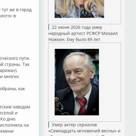
 тут же в город
интэ» в
22 июня 2026 года умер
народный артист РСФСР Михаил
Ножкин. Ему было 89 лет
рческого пути.
й страны. Так
арижа»),
 и многих
обраны, как
еским заводом
есёлой и
 Ко дню
Умер актер сериалов
 исполняла на
«Семнадцать мгновений весны» и
ремени