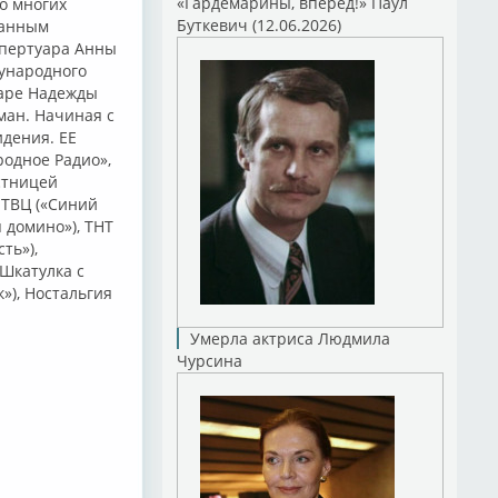
«Гардемарины, вперед!» Паул
о многих
Буткевич (12.06.2026)
данным
епертуара Анны
ународного
уаре Надежды
ман. Начиная с
идения. ЕЕ
родное Радио»,
стницей
, ТВЦ («Синий
 домино»), ТНТ
ть»),
«Шкатулка с
»), Ностальгия
Умерла актриса Людмила
Чурсина