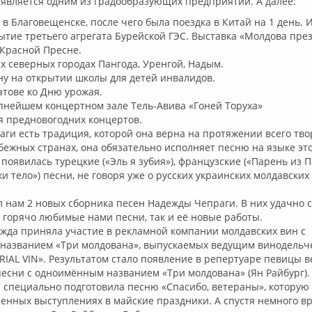
 является одним из градообразующих предприятий. А далее:
в Благовещенске, после чего была поездка в Китай на 1 день. И
ытие третьего агрегата Бурейской ГЭС. Выставка «Молдова през
 Красной Пресне.
х северных городах Пангода, Уренгой, Надым.
ну на открытии школы для детей инвалидов.
атове ко Дню урожая.
пнейшем концертном зале Тель-Авива «Гоней Торуха»
я предновогодних концертов.
ги есть традиция, которой она верна на протяжении всего тво
бежных странах, она обязательно исполняет песню на языке это
 появилась турецкие («Эль я зубия»), французские («Парень из П
жи тело») песни, не говоря уже о русских украинских молдавских
л нам 2 новых сборника песен Надежды Чепраги. В них удачно с
 горячо любимые нами песни, так и её новые работы.
ежда приняла участие в рекламной компании молдавских вин с
названием «Три молдована», выпускаемых ведущим винодельч
IAL VIN». Результатом стало появление в репертуаре певицы в
есни с одноимённым названием «Три молдована» (Ян Райбург).
 специально подготовила песню «Спасибо, ветераны», которую
енных выступлениях в майские праздники. А спустя немного в