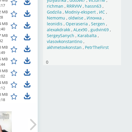
5 MB
yulyashka
,
dotov47
,
VictorrM
,
:17
richman
,
RRRVVV
,
hassn63
,
2 MB
Godzila
,
Modniy-ekspert
,
ИС
,
28
Nemomu
,
oldwise
,
Илонка
,
4 MB
leonidis
,
Operaseria
,
Sergen
,
:40
alexakdrakk
,
ALex90
,
gudvin69
,
7 MB
SergeySanych
,
Karabalta
,
32
vlasovkonstantino
,
8 MB
akhmetovkonstan
,
PetrTheFirst
:49
5 MB
0
:44
3 MB
:02
4 MB
:12
8 MB
:18