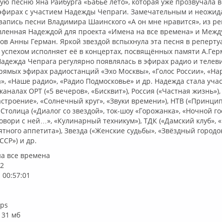
ую песню Яна Райбурга «Бабье лето», которая уже прозвучала в
эфирах с участием Надежды Чепраги. Замечательным и неожи
запись песни Владимира Шаинского «А он мне нравится», из р
вленная Надеждой для проекта «Имена на все времена» и Межд
ов Анны Герман. Яркой звездой вспыхнула эта песня в реперт
с успехом исполняет её в концертах, посвящённых памяти А.Гер
адежда Чепрага регулярно появлялась в эфирах радио и телев
прямых эфирах радиостанций «Эхо Москвы», «Голос России», «На
», «Наше радио», «Радио Подмосковье» и др. Надежда стала уча
аналах ОРТ («5 вечеров», «Бисквит»), Россия («Частная жизнь»)
астроение», «Солнечный круг», «Звуки времени»), НТВ («Принцип
 Столица («Диалог со звездой», ток-шоу «Горожанка», «Ночной гос
вори с ней…», «Кулинарный техникум»), ТДК («Дамский клуб», 
ятного аппетита»), Звезда («Женские судьбы», «Звёздный городок
ССР») и др.
на все времена
02
 00:57:01
bps
131 мб