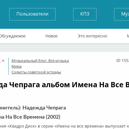
Пользователи
КПЗ
Му
Обсуждаемое
Новое
Это интересно
1
ID 155
Музыкальный блог. Вся музыка
Оффлайн
Мира
Солисты советской эстрады
а Чепрага альбом Имена На Все 
лнитель): Надежда Чепрага
а На Все Времена (2002)
ния «Квадро Диск» в серии «Имена на все времена» выпускает к