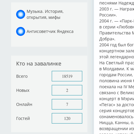
песнями Надежд
2003 г. — Награ
Музыка. История,
России».
открытия, мифы
2004 г. — «Парк
в серии «Любов
Антисоветчик Яндекса
Правительства 
Добра».
2004 год был бо
концертном зал
этой легендарно
Кто на завалинке
На Светлый пра
в Молдавии. К 
городам России,
Всего
18519
половина июня б
поехала на IV 
Новых
2
связано с Велик
концерт в Мэри
Онлайн
7
«Пегас» за дост
серия концерто
ознаменовалось
Гостей
120
Ницца, Канны, о
возвращении из 