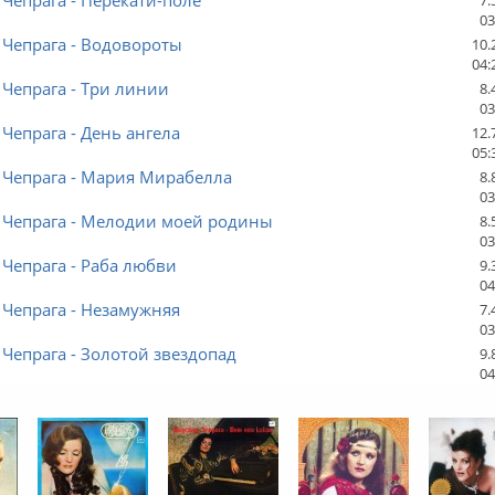
Чепрага - Перекати-поле
7.
03
Чепрага - Водовороты
10.
04:
Чепрага - Три линии
8.
03
Чепрага - День ангела
12.
05:
 Чепрага - Мария Мирабелла
8.
03
 Чепрага - Мелодии моей родины
8.
03
Чепрага - Раба любви
9.
04
Чепрага - Незамужняя
7.
03
Чепрага - Золотой звездопад
9.
04