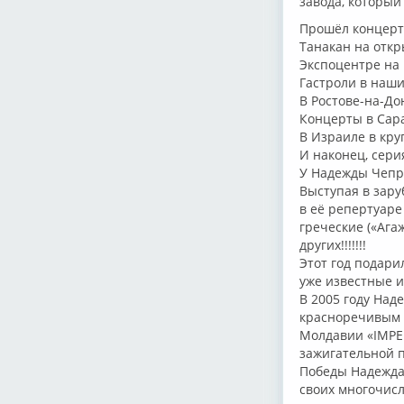
завода, который
Прошёл концерт 
Танакан на откр
Экспоцентре на
Гастроли в наши
В Ростове-на-До
Концерты в Сар
В Израиле в кру
И наконец, сери
У Надежды Чепра
Выступая в зару
в её репертуаре
греческие («Ага
других!!!!!!!
Этот год подари
уже известные и
В 2005 году Над
красноречивым 
Молдавии «IMPER
зажигательной п
Победы Надежда
своих многочисл