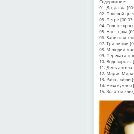
Содержание:
01. Да, да, да [00
02. Полевой цвет
03. Петре [00:03:
04. Солнце красн
05. Нанэ цоха [0
06. Записная кни
07. Три линии [0
08. Мелодии мое
09. Перекати-пол
10. Водовороты [
11. День ангела 
12. Мария Мираб
13. Раба любви [
14. Незамужняя [
15. Золотой звез