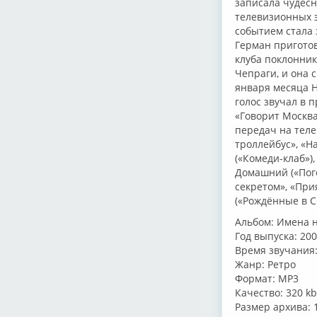
записала чудесн
телевизионных 
событием стала 
Герман пригото
клуба поклонник
Чепраги, и она 
января месяца Н
голос звучал в 
«Говорит Москва
передач на телек
троллейбус», «Н
(«Комеди-клаб»),
Домашний («Пого
секретом», «При
(«Рождённые в С
Альбом: Имена 
Год выпуска: 20
Время звучания:
Жанр: Ретро
Формат: MP3
Качество: 320 k
Размер архива: 