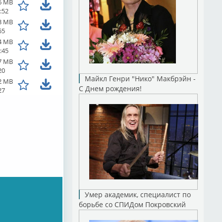
6 MB
:52
3 MB
55
4 MB
:45
7 MB
20
Майкл Генри "Нико" Макбрэйн -
2 MB
С Днем рождения!
27
Умер академик, специалист по
борьбе со СПИДом Покровский