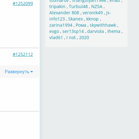
stomarov
,
shahgulyan1986
,
ehab
,
#1252099
tripakin
,
Turbul48
,
NZSA
,
Alexander 808
,
veronik49
,
js-
info123
,
Skanex
,
kknop
,
zarina1994
,
Рома
,
skywithhawk
,
evgo
,
ser13sp14
,
darviola
,
Ihema
,
vlad61
,
I not
,
2020
#1252112
Развернуть