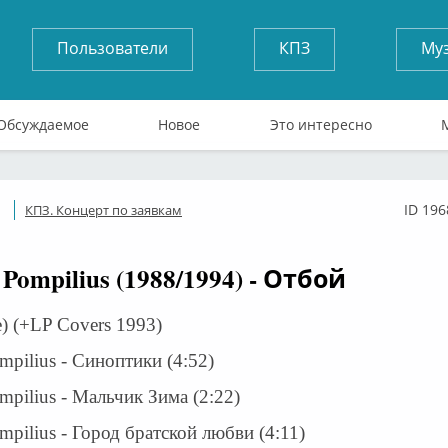
Пользователи
КПЗ
Му
Обсуждаемое
Новое
Это интересно
ID 196
КПЗ. Концерт по заявкам
Онлайн
 Pompilius (1988/1994) - Отбой
e) (+LP Covers 1993)
mpilius - Синоптики (4:52)
mpilius - Мальчик Зима (2:22)
mpilius - Город братской любви (4:11)