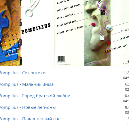
 Pompilius - Синоптики
11.
04:
 Pompilius - Мальчик Зима
6.
02
 Pompilius - Город братской любви
10.
04:
 Pompilius - Новые легионы
8.
03
 Pompilius - Падал теплый снег