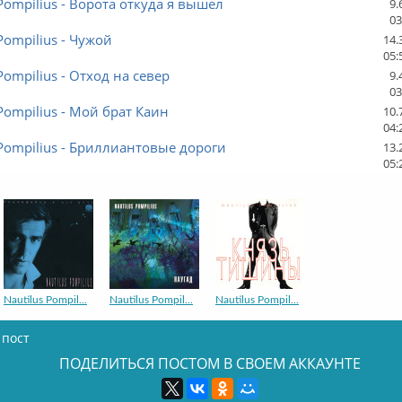
 Pompilius - Ворота откуда я вышел
9.
03
 Pompilius - Чужой
14.
05:
Pompilius - Отход на север
9.
03
 Pompilius - Мой брат Каин
10.
04:
 Pompilius - Бриллиантовые дороги
13.
05:
Nautilus Pompil...
Nautilus Pompil...
Nautilus Pompil...
 пост
ПОДЕЛИТЬСЯ ПОСТОМ В СВОЕМ АККАУНТЕ