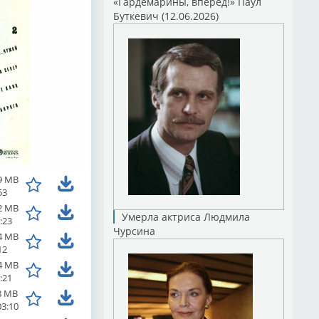
«Гардемарины, вперед!» Паул
Буткевич (12.06.2026)
9 MB
53
2 MB
Умерла актриса Людмила
:23
Чурсина
4 MB
12
4 MB
:21
8 MB
03:10