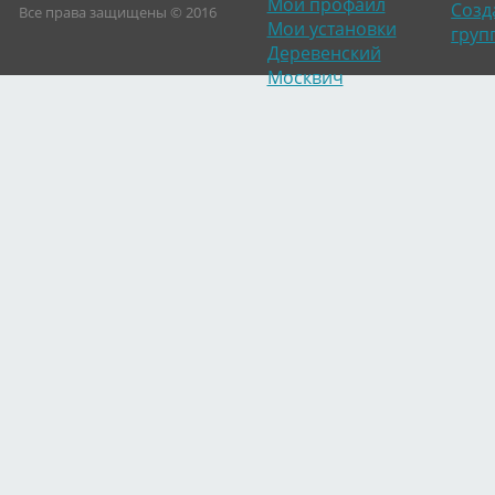
Мой профайл
Созд
Все права защищены © 2016
Мои установки
груп
Деревенский
Москвич