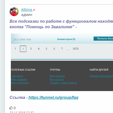
Albina
Оффлайн
админ
Все подсказки по работе с функционалом находя
кнопка "Помощь по Завалинке" -
Ссылка -
https://tunnel.ru/group/faq
0
25.11.2018 17:37