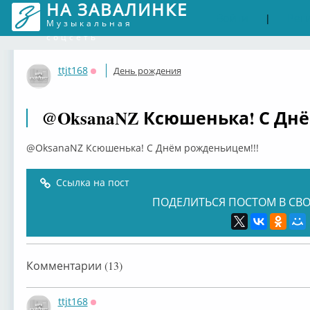
НА ЗАВАЛИНКЕ
Войти
Рег
|
Музыкальная
соцсеть
ttjt168
День рождения
Оффлайн
@OksanaNZ Ксюшенька! С Днё
@OksanaNZ Ксюшенька! С Днём рожденьицем!!!
Ссылка на пост
ПОДЕЛИТЬСЯ ПОСТОМ В СВО
Комментарии (13)
ttjt168