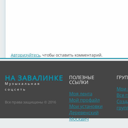
Авторизуйтесь
, чтобы оставить комментарий.
НА ЗАВАЛИНКЕ
ПОЛЕЗНЫЕ
ГРУ
ССЫЛКИ
Музыкальная
Мои 
соцсеть
Моя лента
Все 
Мой профайл
Созд
Все права защищены © 2016
Мои установки
груп
Деревенский
Москвич