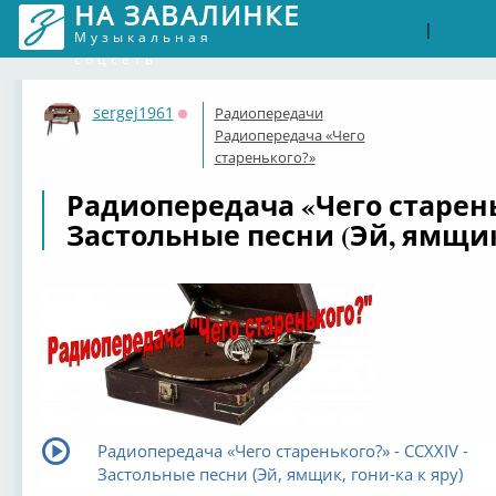
НА ЗАВАЛИНКЕ
Войти
Рег
|
Музыкальная
соцсеть
sergej1961
Радиопередачи
Оффлайн
Радиопередача «Чего
старенького?»
Радиопередача «Чего старень
Застольные песни (Эй, ямщик,
Радиопередача «Чего старенького?» - CCXXIV -
Застольные песни (Эй, ямщик, гони-ка к яру)