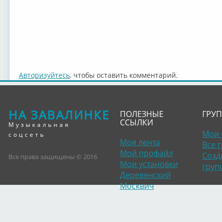
Авторизуйтесь
, чтобы оставить комментарий.
НА ЗАВАЛИНКЕ
ПОЛЕЗНЫЕ
ГРУ
ССЫЛКИ
Музыкальная
Мои 
соцсеть
Моя лента
Все 
Мой профайл
Созд
Все права защищены © 2016
Мои установки
груп
Деревенский
Москвич