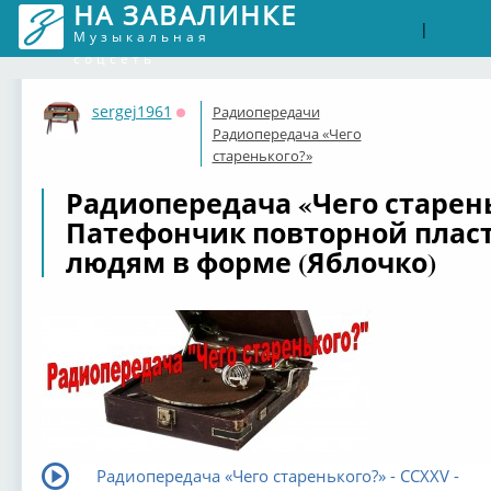
НА ЗАВАЛИНКЕ
Войти
Рег
|
Музыкальная
соцсеть
sergej1961
Радиопередачи
Оффлайн
Радиопередача «Чего
старенького?»
Радиопередача «Чего старень
Патефончик повторной плас
людям в форме (Яблочко)
Радиопередача «Чего старенького?» - CCXXV -