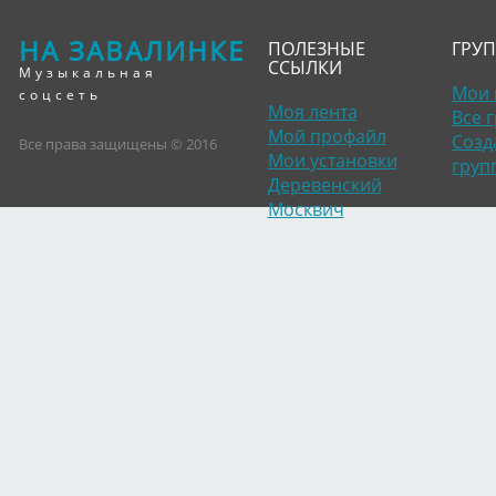
НА ЗАВАЛИНКЕ
ПОЛЕЗНЫЕ
ГРУ
ССЫЛКИ
Музыкальная
Мои 
соцсеть
Моя лента
Все 
Мой профайл
Созд
Все права защищены © 2016
Мои установки
груп
Деревенский
Москвич