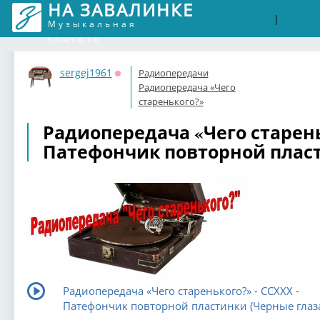
НА ЗАВАЛИНКЕ
Войти
Рег
|
Музыкальная
соцсеть
sergej1961
Радиопередачи
Оффлайн
Радиопередача «Чего
старенького?»
Радиопередача «Чего старень
Патефончик повторной пласт
Радиопередача «Чего старенького?» - CCXXX -
Патефончик повторной пластинки (Черные глаз