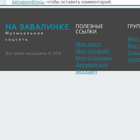
Авторизуйтесь
, чтобы оставить комментарий.
НА ЗАВАЛИНКЕ
ПОЛЕЗНЫЕ
ГРУ
ССЫЛКИ
Музыкальная
Мои 
соцсеть
Моя лента
Все 
Мой профайл
Созд
Все права защищены © 2016
Мои установки
груп
Деревенский
Москвич