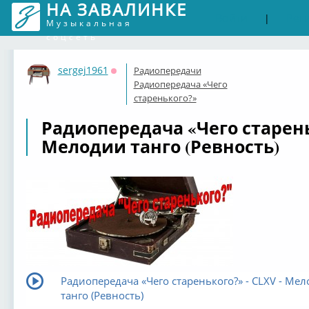
НА ЗАВАЛИНКЕ
Войти
Рег
|
Музыкальная
соцсеть
sergej1961
Радиопередачи
Оффлайн
Радиопередача «Чего
старенького?»
Радиопередача «Чего старень
Мелодии танго (Ревность)
Радиопередача «Чего старенького?» - CLXV - Ме
танго (Ревность)