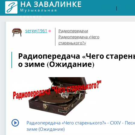
НА ЗАВАЛИНКЕ
Войти
Рег
|
Музыкальная
соцсеть
sergej1961
Радиопередачи
Оффлайн
Радиопередача «Чего
старенького?»
Радиопередача «Чего старень
о зиме (Ожидание)
Радиопередача «Чего старенького?» - CXXV - Пес
зиме (Ожидание)