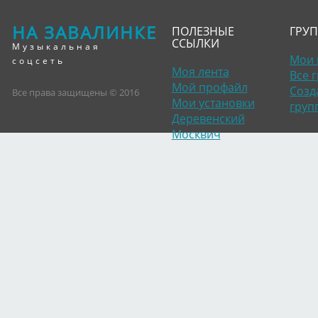
НА ЗАВАЛИНКЕ
ПОЛЕЗНЫЕ
ГРУ
ССЫЛКИ
Музыкальная
Мои 
соцсеть
Моя лента
Все 
Мой профайл
Созд
Все права защищены © 2016
Мои установки
груп
Деревенский
Москвич