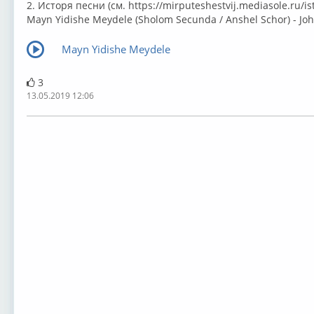
2. Исторя песни (см. ⁣https://mirputeshestvij.mediasole.ru/i
Mayn Yidishe Meydele (Sholom Secunda / Anshel Schor) - Jo
Mayn Yidishe Meydele
3
13.05.2019 12:06