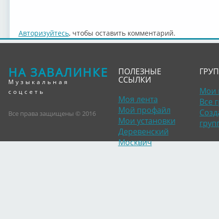
Авторизуйтесь
, чтобы оставить комментарий.
НА ЗАВАЛИНКЕ
ПОЛЕЗНЫЕ
ГРУ
ССЫЛКИ
Музыкальная
Мои 
соцсеть
Моя лента
Все 
Мой профайл
Созд
Все права защищены © 2016
Мои установки
груп
Деревенский
Москвич