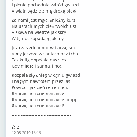
I płonie pochodnia wśród gwiazd
A wiatr będzie z nią drogą biegł
Za nami jest mgła, śnieżny kurz
Na ustach mych cień twoich ust
A słowa na wietrze jak skry
W tę noc zapadają jak my
Już czas zdobi noc w barwę snu
A my jeszcze w saniach bez tchu
Tak kulig dopełnia nasz los
Gdy miłość i sanna, i noc
Rozpala się śnieg w ogniu gwiazd
I nagłym nawrotem przez las
Powrócił jak cień refren ten:
Ямщик, не гони лошадей
Ямщик, не гони лошадей, пррр
Ямщик, не гони лошадей!
---------------------------------------
2
12.05.2019 16:16