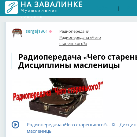
НА ЗАВАЛИНКЕ
Войти
Рег
|
Музыкальная
соцсеть
sergej1961
Радиопередачи
Оффлайн
Радиопередача «Чего
старенького?»
Радиопередача «Чего стареньк
Дисциплины масленицы
Радиопередача «Чего старенького?» - IX - Дисци
масленицы