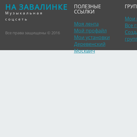
НА ЗАВАЛИНКЕ
ПОЛЕЗНЫЕ
ГРУ
ССЫЛКИ
Музыкальная
Мои 
соцсеть
Моя лента
Все 
Мой профайл
Созд
Все права защищены © 2016
Мои установки
груп
Деревенский
Москвич