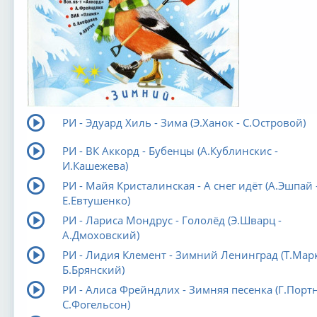
РИ - Эдуард Хиль - Зима (Э.Ханок - С.Островой)
РИ - ВК Аккорд - Бубенцы (А.Кублинскис -
И.Кашежева)
РИ - Майя Кристалинская - А снег идёт (А.Эшпай 
Е.Евтушенко)
РИ - Лариса Мондрус - Гололёд (Э.Шварц -
А.Дмоховский)
РИ - Лидия Клемент - Зимний Ленинград (Т.Марк
Б.Брянский)
РИ - Алиса Фрейндлих - Зимняя песенка (Г.Портн
С.Фогельсон)