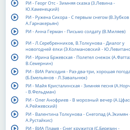
РИ - Георг Отс - Зимняя сказка (З.Левина -
Ю.Каменецкий)
РИ - Ружена Сикора - С первым снегом (В.Зубков 
А.Гарнакерьян)
РИ - Анна Герман - Письмо солдату (В.Миляев)
РИ - Л.Серебренников, В.Толкунова - Диалог у
новогодней ёлки (Э.Колмановский - Ю.Левитанс
РИ - Ирина Бржевская - Полетел снежок (А.Фаттах
В.Семернин)
РИ - ВИА Рапсодия - Раз-два-три, хорошая погод
(Б.Емельянов - Л.Завальнюк)
РИ - Майя Кристалинская - Зимняя песня (А.Нор
- В.Фельдман)
РИ - Олег Анофриев - В морозный вечер (А.Цфас
А.Рейжевский)
РИ - Валентина Толкунова - Снегопад (А.Экимян 
А.Рустайкис)
РИ - ВИА Пламя - Снег кружится (С.Березин -