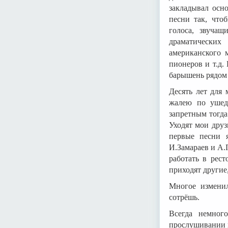
закладывал осно
песни так, что
голоса, звучащ
драматических
американского м
пионеров и т.д.
барышень рядом 
Десять лет для 
жалею по ушедш
запретным тогда
Уходят мои друз
первые песни 
И.Замараев и А.
работать в рес
приходят другие
Многое изменил
сотрёшь.
Всегда немног
прослушивании к