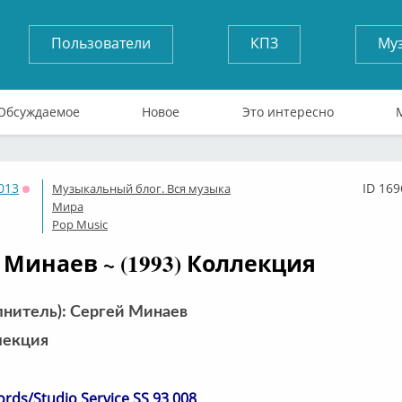
Пользователи
КПЗ
Му
Обсуждаемое
Новое
Это интересно
013
ID 169
Музыкальный блог. Вся музыка
Оффлайн
Мира
Pop Music
 Минаев ~ (1993) Коллекция
лнитель): Сергей Минаев
лекция
ords/Studio Service SS 93 008