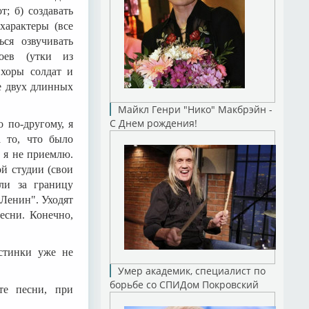
; б) создавать
характеры (все
ся озвучивать
роев (утки из
 хоры солдат и
е двух длинных
Майкл Генри "Нико" Макбрэйн -
С Днем рождения!
о по-другому, я
 то, что было
е я не приемлю.
й студии (свои
ли за границу
"Ленин". Уходят
есни. Конечно,
астинки уже не
Умер академик, специалист по
борьбе со СПИДом Покровский
те песни, при