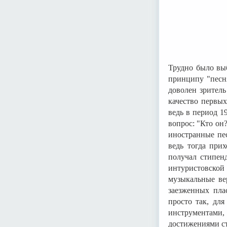
Трудно было выб
принципу "песня
доволен зритель
качество первых
ведь в период 1
вопрос: "Кто он
иностранные пес
ведь тогда при
получал стипен
интуристовско
музыкальные ве
заезженных пла
просто так, для
инструментами,
достижениями ст