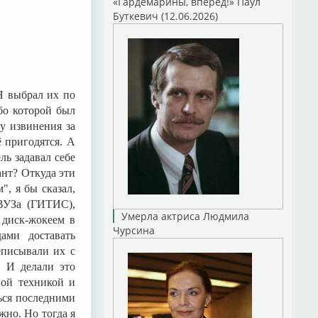
«Гардемарины, вперед!» Паул
Буткевич (12.06.2026)
Я выбрал их по
бо которой был
у извинения за
ё пригодятся. А
ль задавал себе
ант? Откуда эти
", я бы сказал,
 ВУЗа (ГИТИС),
Умерла актриса Людмила
 диск-жокеем в
Чурсина
ами доставать
еписывали их с
. И делали это
ной техникой и
ься последними
но. Но тогда я