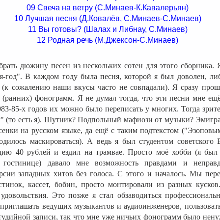
09 Свеча на ветру (С.Минаев-К.Кавалерьян)
10 Лучшая песня (Д.Ковалёв, С.Минаев-С.Минаев)
11 Вы готовы? (Шалах и Либнау, С.Минаев)
12 Родная речь (М.Джексон-С.Минаев)
рать дюжину песен из нескольких сотен для этого сборника. 
-год". В каждом году была песня, которой я был доволен, ли
 (к сожалению наши вкусы часто не совпадали). Я сразу прош
 (ранних) фонограмм. Я не думал тогда, что эти песни мне ещ
983-85-х годов их можно было переписать у многих. Тогда зрите
?" (то есть я). Шутник? Подпольный мафиози от музыки? Эмигр
енки на русском языке, да ещё с таким подтекстом ("Эзоповым
ходилось маскироваться). А ведь я был студентом советского
дию 40 рублей и ездил на трамвае. Просто моё хобби (я был
й гостинице) давало мне возможность правдами и неправд
рсии западных хитов без голоса. С этого и началось. Мы пер
стинок, кассет, бобин, просто монтировали из разных кусков
 удовольствия. Это позже я стал обзаводиться профессиональ
 приглашать ведущих музыкантов и аудиоинженеров, пользоват
удийной записи, так что мне уже ничьих фонограмм было ненуж