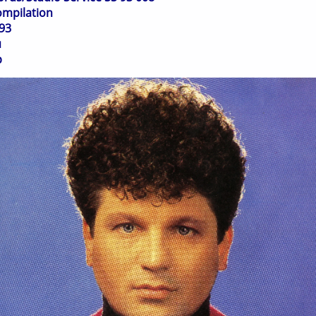
ompilation
93
я
p