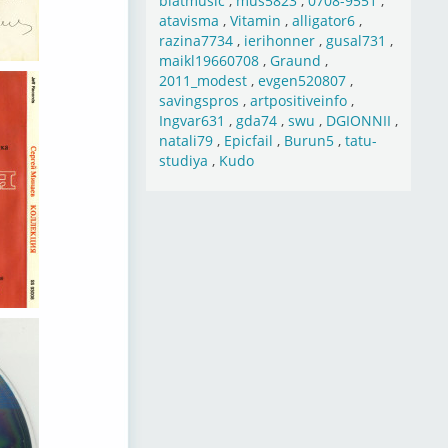
blatmusic
,
mus5823
,
0708-9551
,
atavisma
,
Vitamin
,
alligator6
,
razina7734
,
ierihonner
,
gusal731
,
maikl19660708
,
Graund
,
2011_modest
,
evgen520807
,
savingspros
,
artpositiveinfo
,
Ingvar631
,
gda74
,
swu
,
DGIONNII
,
natali79
,
Epicfail
,
Burun5
,
tatu-
studiya
,
Kudo