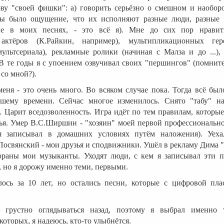
ву "своей фишки": а) говорить серьёзно о смешном и наоборот
бы было ощущение, что их исполняют разные люди, разные 
ие в моих песнях, - это всё я). Мне до сих пор нравить
 актёров (К.Райкин, например), мультипликационных ге
ультсериала), рекламные ролики (начиная с Малза и до ...),
 В те годы я с упоением озвучивал своих "першингов" (помнит
со мной?).
меня - это очень много. Во всяком случае пока. Тогда всё был
ему времени. Сейчас многое изменилось. Снято "табу" на
. Царит вседозволенность. Игра идёт по тем правилам, которы
ья. Умер В.С.Ширшин - "хозяин" моей первой профессионально
я записывал в домашних условиях путём наложения). Уеха
Посвянский - мои друзья и сподвижники. Ушёл в рекламу Дима 
тораны мои музыканты. Уходят люди, с кем я записывал эти п
, но я дорожу именно теми, первыми.
ось за 10 лет, но остались песни, которые с цифровой пл
о грустно оглядываться назад, поэтому я выбрал именно 
оторых, я надеюсь, кто-то улыбнётся.