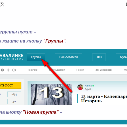
5)
флайн
 группы нужно –
а жмите на кнопку
"Группы"
.
на кнопку
"Новая группа"
–