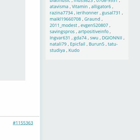
blatmusic
,
mus5823
,
0708-9551
,
atavisma
,
Vitamin
,
alligator6
,
razina7734
,
ierihonner
,
gusal731
,
maikl19660708
,
Graund
,
2011_modest
,
evgen520807
,
savingspros
,
artpositiveinfo
,
Ingvar631
,
gda74
,
swu
,
DGIONNII
,
natali79
,
Epicfail
,
Burun5
,
tatu-
studiya
,
Kudo
#1155363