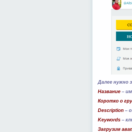
Далее нужно 
Название
– им
Коротко о гр
Description
– о
Keywords
– кл
Загрузим ава