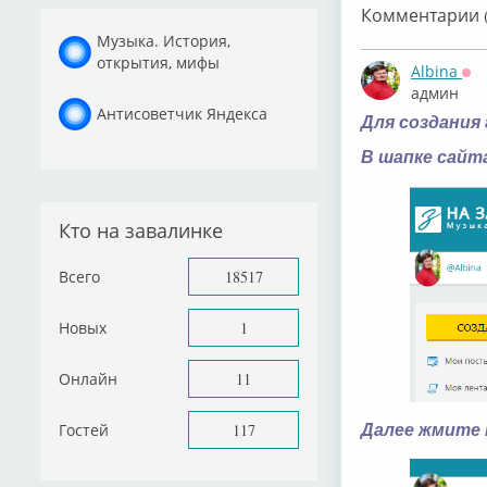
Комментарии (
Музыка. История,
открытия, мифы
Albina
Оф
админ
Антисоветчик Яндекса
Для создания
В шапке сайт
Кто на завалинке
Всего
18517
Новых
1
Онлайн
11
Гостей
117
Далее жмите 