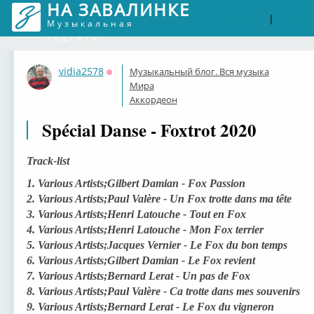
НА ЗАВАЛИНКЕ
Войти
Рег
|
Музыкальная
соцсеть
vidia2578
Музыкальный блог. Вся музыка
Оффлайн
Мира
Аккордеон
Spécial Danse - Foxtrot 2020
Track-list
1. Various Artists;Gilbert Damian - Fox Passion
2. Various Artists;Paul Valère - Un Fox trotte dans ma tête
3. Various Artists;Henri Latouche - Tout en Fox
4. Various Artists;Henri Latouche - Mon Fox terrier
5. Various Artists;Jacques Vernier - Le Fox du bon temps
6. Various Artists;Gilbert Damian - Le Fox revient
7. Various Artists;Bernard Lerat - Un pas de Fox
8. Various Artists;Paul Valère - Ca trotte dans mes souvenirs
9. Various Artists;Bernard Lerat - Le Fox du vigneron