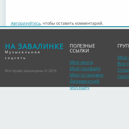
Авторизуйтесь
, чтобы оставить комментарий.
НА ЗАВАЛИНКЕ
ПОЛЕЗНЫЕ
ГРУ
ССЫЛКИ
Музыкальная
Мои 
соцсеть
Моя лента
Все 
Мой профайл
Созд
Все права защищены © 2016
Мои установки
груп
Деревенский
Москвич