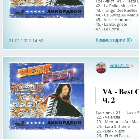
Трек-лист 41. - Fiesta 
42. - La Polka Musette
43. - Tango Des Ruelles
44. - Ca Swing Au Madi
45. - Valse Hindoue
46. - La Bougnate
47. - Le Comi...
Комментарии (0)
21.01.2022 14:59
vidia2578
Оф
VA - Best 
ч. 2
Трек-лист 21. - I Love P
22. - Valensia
23. - Memories Are Mad
24. - Lara S Theme
25. - Dark Night
26. - Eternel Paso...