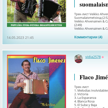
suomalaism
Трек-лист Veikko Ahven
Suomalaismetsissд (2:5
Veikko Ahvenainen & Ca
(2:49)
Veikko Ahvenainen & Car
Комментарии (4)
14.05.2023 21:45
vidia2578
Оф
Flaco Jimé
Трек-лист
1. Melodias Inolvidable
2. Victoria
3. La Esparanza
4. Blanca Rosa
5. El Sube y Baja