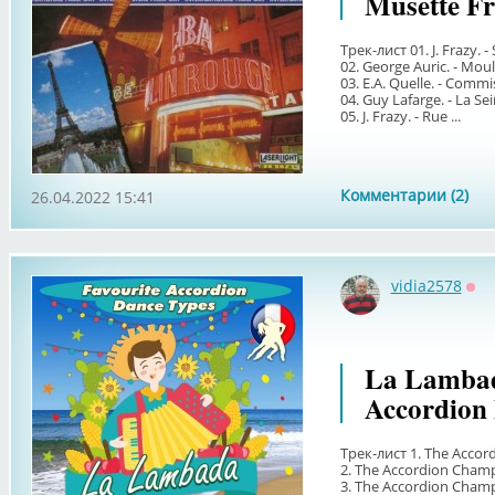
Musette Fr
Трек-лист 01. J. Frazy.
02. George Auric. - Mou
03. E.A. Quelle. - Comm
04. Guy Lafarge. - La Se
05. J. Frazy. - Rue ...
Комментарии (2)
26.04.2022 15:41
vidia2578
Оф
La Lambad
Accordion
Трек-лист 1. The Accord
2. The Accordion Champi
3. The Accordion Champ