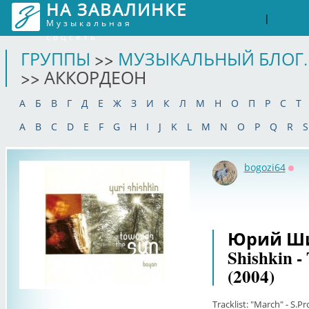
НА ЗАВАЛИНКЕ
Войти
Рег
|
Музыкальная
соцсеть
ГРУППЫ
>>
МУЗЫКАЛЬНЫЙ БЛОГ.
>> АККОРДЕОН
А
Б
В
Г
Д
Е
Ж
З
И
К
Л
М
Н
О
П
Р
С
Т
A
B
C
D
E
F
G
H
I
J
K
L
M
N
O
P
Q
R
S
bogozi64
Офф
Юрий Ши
Shishkin -
(2004)
Tracklist: "March" - S.