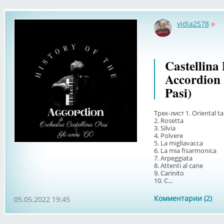
vidia2578
Оф
Castellina 
Accordion 
Pasi)
Трек-лист 1. Oriental t
2. Rosetta
3. Silvia
4. Polvere
5. La migliavacca
6. La mia fisarmonica
7. Arpeggiata
8. Attenti al cane
9. Carinito
10. C...
Комментарии (2)
05.05.2022 19:45