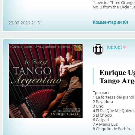
"Love for Three Oranges"
No. 3 from the Cycle "Se
Комментарии (0)
23.03.2026 21:51
tuptupt
Оффл
Enrique Ug
Tango Arge
Треклист
1 La fortezza dei grandi
2 Payadora
3 Uno
4 El Dia Que Me Quiera
5 El Choclo
6 Caligari
7 A Media Luz
8 Chiquilín de Bachín...