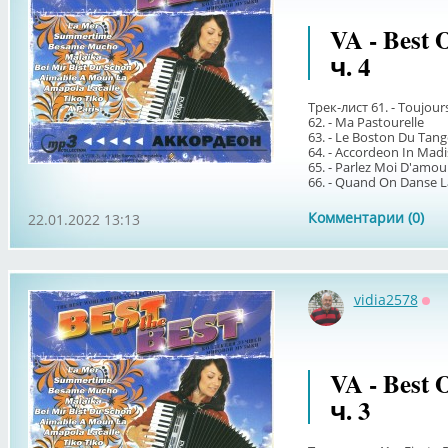
VA - Best 
ч. 4
Трек-лист 61. - Toujo
62. - Ma Pastourelle
63. - Le Boston Du Tang
64. - Accordeon In Mad
65. - Parlez Moi D'amou
66. - Quand On Danse L
Комментарии (0)
22.01.2022 13:13
vidia2578
Оф
VA - Best 
ч. 3