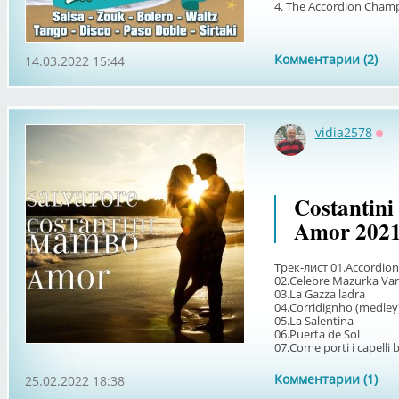
4. The Accordion Champio
Комментарии (2)
14.03.2022 15:44
vidia2578
Оф
Costantini
Amor 202
Трек-лист 01.Accordion 
02.Celebre Mazurka Var
03.La Gazza ladra
04.Corridignho (medley
05.La Salentina
06.Puerta de Sol
07.Come porti i capelli b
Комментарии (1)
25.02.2022 18:38