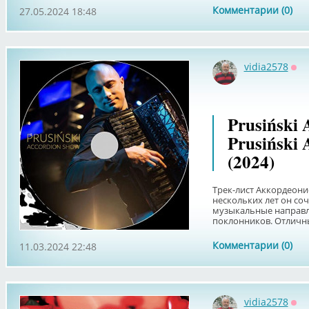
Комментарии (0)
27.05.2024 18:48
vidia2578
Оф
Prusiński 
Prusiński 
(2024)
Трек-лист Аккордеон
нескольких лет он со
музыкальные направл
поклонников. Отличны
Комментарии (0)
11.03.2024 22:48
vidia2578