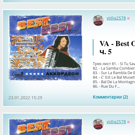
vidia2578
Оф
VA - Best 
ч. 5
Трек-лист 81. - Si Tu S
82. - La Samba Combien
83. - Sur La Rambla De 
84. - C' Est Le Bal Muset
85. - Bal De La Montagn
86. - Rue Du F...
Комментарии (2)
23.01.2022 15:29
vidia2578
Оф