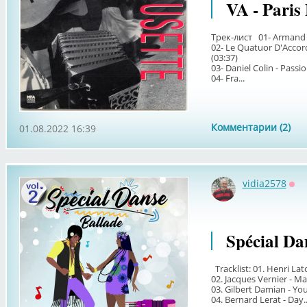
VA - Paris
Трек-лист 01- Armand L
02- Le Quatuor D'Accor
(03:37)
03- Daniel Colin - Passio
04- Fra...
Комментарии (2)
01.08.2022 16:39
vidia2578
Оф
Spécial Da
Tracklist: 01. Henri La
02. Jacques Vernier - 
03. Gilbert Damian - Yo
04. Bernard Lerat - Day..