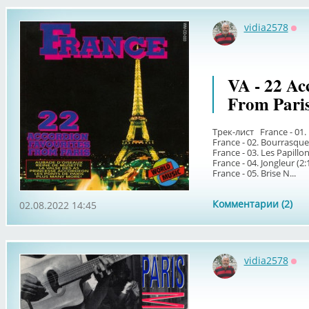
vidia2578
Оф
VA - 22 Ac
From Pari
Трек-лист France - 01. L
France - 02. Bourrasque 
France - 03. Les Papillon
France - 04. Jongleur (2:
France - 05. Brise N...
Комментарии (2)
02.08.2022 14:45
vidia2578
Оф