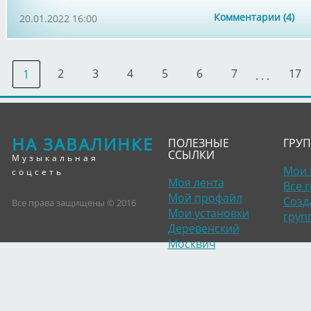
Комментарии (4)
20.01.2022 16:00
2
3
4
5
6
7
17
1
. . .
НА ЗАВАЛИНКЕ
ПОЛЕЗНЫЕ
ГРУ
ССЫЛКИ
Музыкальная
Мои 
соцсеть
Моя лента
Все 
Мой профайл
Созд
Все права защищены © 2016
Мои установки
груп
Деревенский
Москвич