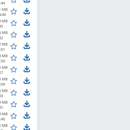
:44
1 MB
4:49
9 MB
45
8 MB
42
2 MB
:01
8 MB
:50
2 MB
27
5 MB
:09
6 MB
03
9 MB
37
4 MB
:40
2 MB