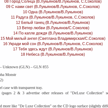
08 Город Солнца (В.Лукьянов/В.Лукьянов, С.Соколов)
09 С нами свет (В.Лукьянов/В.Лукьянов, С.Соколов)
10 Одна (В.Лукьянов/В.Лукьянов)
11 Радуга (В.Лукьянов/В.Лукьянов, С.Соколов)
12 Белый танец (В.Лукьянов/В.Лукьянов)
13 Ветер любви (В.Лукьянов/С.Соколов)
14 По капле дождя (В.Лукьянов/В.Лукьянов)
15 Мой милый ангел (Светлана Владимирская/С.Соколов)
16 Укради мой сон (В.Лукьянов/В.Лукьянов, С.Соколов)
17 Тебя здесь ждут (В.Лукьянов/В.Лукьянов)
18 Небеса (В.Лукьянов/В.Лукьянов)
 – Unknown (GLN) – GLN 855
ha Monstr
2)
l case with transparent tray.
 (pages 2 & 3 advertise other releases of "DeLuxe Collection" s
d more like "De Luxe Collection" on the CD logo surface (slightly diff