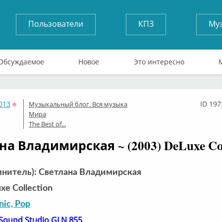
Пользователи
КПЗ
Му
Обсуждаемое
Новое
Это интересно
013
ID 197
Музыкальный блог. Вся музыка
Оффлайн
Мира
The Best of...
а Владимирская ~ (2003) DeLuxe Col
лнитель): Светлана Владимирская
e Collection
nic, Pop
Sound Studio GLN 855