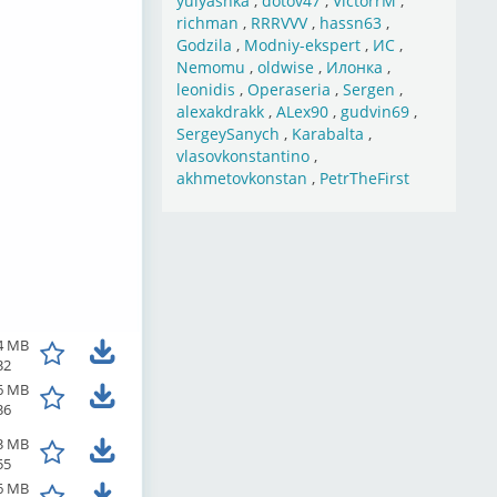
yulyashka
,
dotov47
,
VictorrM
,
richman
,
RRRVVV
,
hassn63
,
Godzila
,
Modniy-ekspert
,
ИС
,
Nemomu
,
oldwise
,
Илонка
,
leonidis
,
Operaseria
,
Sergen
,
alexakdrakk
,
ALex90
,
gudvin69
,
SergeySanych
,
Karabalta
,
vlasovkonstantino
,
akhmetovkonstan
,
PetrTheFirst
4 MB
32
6 MB
36
3 MB
55
6 MB