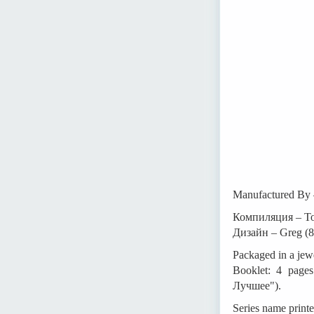
Manufactured By
Компиляция – To
Дизайн – Greg (8
Packaged in a jewe
Booklet: 4 pages
Лучшее").
Series name printe