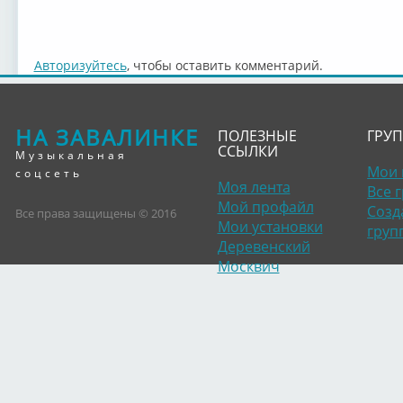
Авторизуйтесь
, чтобы оставить комментарий.
НА ЗАВАЛИНКЕ
ПОЛЕЗНЫЕ
ГРУ
ССЫЛКИ
Музыкальная
Мои 
соцсеть
Моя лента
Все 
Мой профайл
Созд
Все права защищены © 2016
Мои установки
груп
Деревенский
Москвич