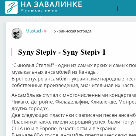
НА ЗАВАЛИНКЕ
Войти
Рег
|
Музыкальная
соцсеть
Mastach
Украинская эстрада
Оффлайн
Syny Stepiv - Syny Stepiv I
Сыновья Степей" - один из самых ярких и самых п
"
музыкальных ансамблей из Канады.
В репертуаре ансамбля - украинские народные песн
собственные произведения, значительная их часть
Ансамбль выступал с многочисленными концертами
Чикаго, Детройте, Филадельфии, Кливленде, Монреал
других городах.
Две следующих пластинки с записями песен ансамбл
Пластинки также имели хороший успех, были попул
США но и в Европе, в частности и в Украине.
В начале 80-х годов ансамбль прекращает свою дея