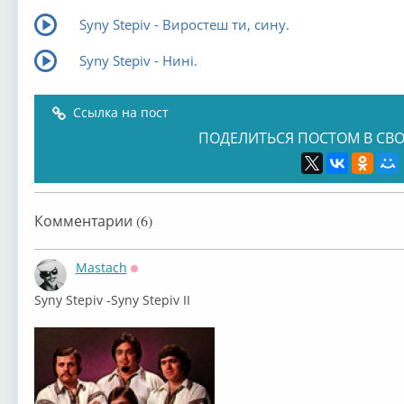
Syny Stepiv - Виростеш ти, сину.
Syny Stepiv - Нині.
Ссылка на пост
ПОДЕЛИТЬСЯ ПОСТОМ В СВО
Комментарии (6)
Mastach
Оффлайн
⁣Syny Stepiv -Syny Stepiv II