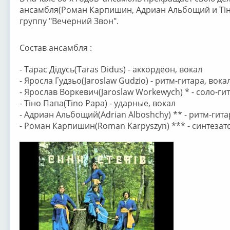
ансамбля(Роман Карпишин, Адриан Альбощий и Тін
группу "Вечерний Звон".
Состав ансамбля :
- Тарас Дідусь(Taras Didus) - аккордеон, вокал
- Яросла Гудзьо(Jaroslaw Gudzio) - ритм-гитара, вока
- Ярослав Воркевич(Jaroslaw Workewych) * - соло-ги
- Тіно Папа(Tino Papa) - ударные, вокал
- Адриан Альбощий(Adrian Alboshchy) ** - ритм-гита
- Роман Карпишин(Roman Karpyszyn) *** - синтезат