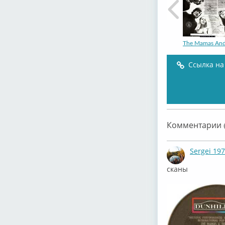
The Mamas An
Ссылка на
The Mamas &
Комментарии (
Sergei 19
сканы