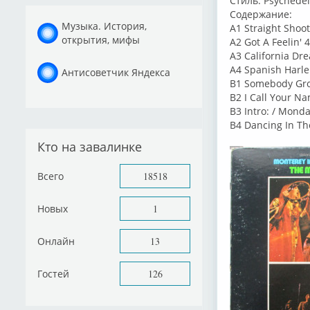
Стиль: Psychedel
Содержание:
Музыка. История,
A1 Straight Shoot
открытия, мифы
A2 Got A Feelin' 
A3 California Dre
A4 Spanish Harl
Антисоветчик Яндекса
B1 Somebody Gro
B2 I Call Your N
B3 Intro: / Mond
B4 Dancing In Th
Кто на завалинке
Всего
18518
Новых
1
Онлайн
13
Гостей
126