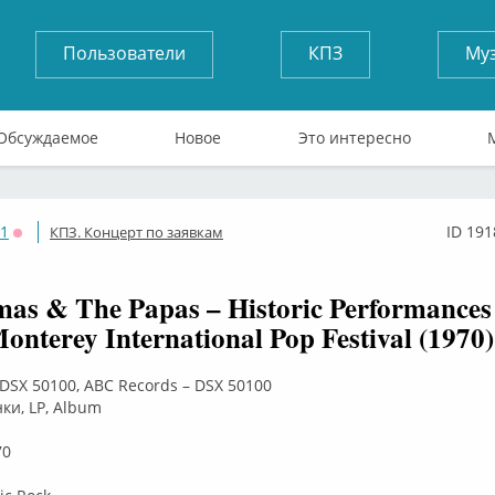
Пользователи
КПЗ
Му
Обсуждаемое
Новое
Это интересно
71
ID 191
КПЗ. Концерт по заявкам
Оффлайн
as & The Papas – Historic Performances
onterey International Pop Festival (1970)
 DSX 50100, ABC Records – DSX 50100
ки, LP, Album
70