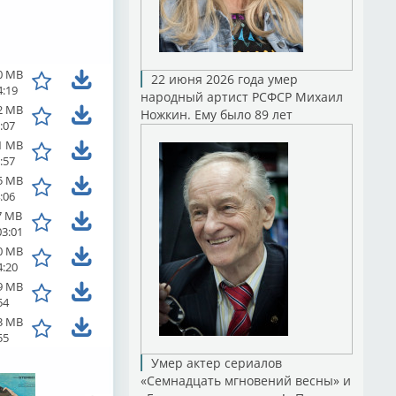
0 MB
22 июня 2026 года умер
4:19
народный артист РСФСР Михаил
2 MB
Ножкин. Ему было 89 лет
:07
1 MB
:57
5 MB
:06
7 MB
03:01
0 MB
4:20
9 MB
54
3 MB
55
Умер актер сериалов
«Семнадцать мгновений весны» и