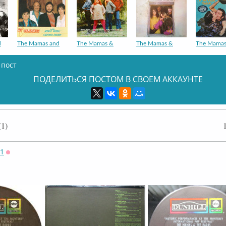
d
The Mamas and
The Mamas &
The Mamas &
The Mamas
 пост
ПОДЕЛИТЬСЯ ПОСТОМ В СВОЕМ АККАУНТЕ
1)
71
Оффлайн