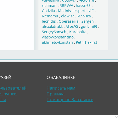
yulyashka
,
dotov47
,
VictorrM
,
richman
,
RRRVVV
,
hassn63
,
Godzila
,
Modniy-ekspert
,
ИС
,
Nemomu
,
oldwise
,
Илонка
,
leonidis
,
Operaseria
,
Sergen
,
alexakdrakk
,
ALex90
,
gudvin69
,
SergeySanych
,
Karabalta
,
vlasovkonstantino
,
akhmetovkonstan
,
PetrTheFirst
РУЗЕЙ
О ЗАВАЛИНКЕ
ользователей
Написать нам
игрушки
Правила
алы
Помощь по Завалинке
×