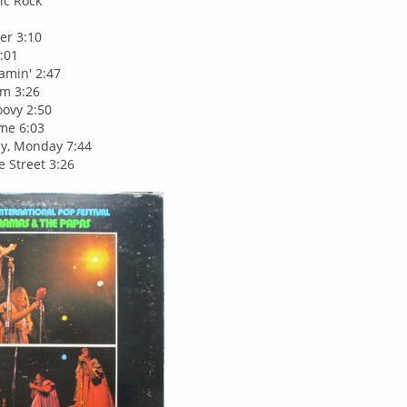
ic Rock
er 3:10
4:01
amin' 2:47
em 3:26
ovy 2:50
ame 6:03
ay, Monday 7:44
e Street 3:26