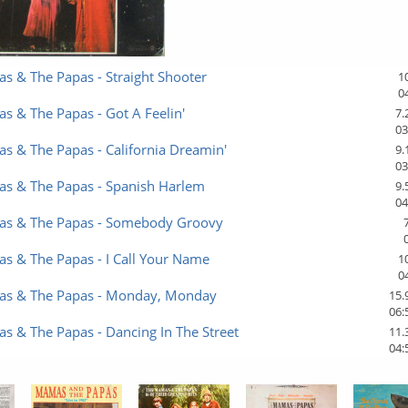
 & The Papas - Straight Shooter
1
0
 & The Papas - Got A Feelin'
7.
03
 & The Papas - California Dreamin'
9.
03
s & The Papas - Spanish Harlem
9.
04
s & The Papas - Somebody Groovy
s & The Papas - I Call Your Name
1
0
s & The Papas - Monday, Monday
15.
06:
 & The Papas - Dancing In The Street
11.
04: