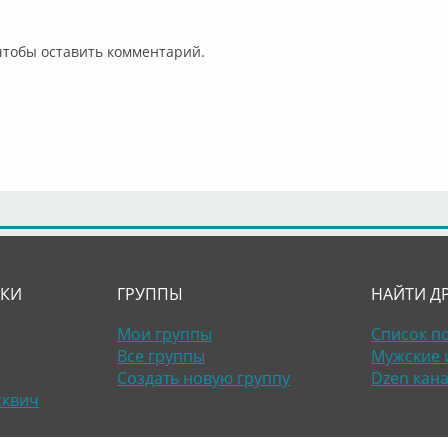
 чтобы оставить комментарий.
ЛКИ
ГРУППЫ
НАЙТИ Д
Мои группы
Список п
Все группы
Мужские 
Создать новую группу
Dzen кан
сквич