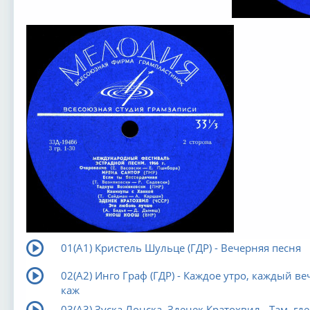
01(А1) Кристель Шульце (ГДР) - Вечерняя песня
02(А2) Инго Граф (ГДР) - Каждое утро, каждый ве
каж
03(А3) Зуска Лонска, Зденек Кратохвил - Там, где