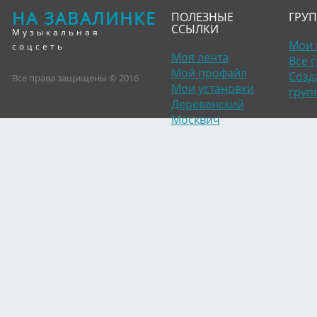
НА ЗАВАЛИНКЕ
ПОЛЕЗНЫЕ
ГРУ
ССЫЛКИ
Музыкальная
Мои 
соцсеть
Моя лента
Все 
Мой профайл
Созд
Все права защищены © 2016
Мои установки
груп
Деревенский
Москвич