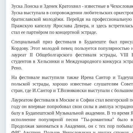
Зуска Лонска и Зденек Кратохвил - известные в Чехослова
Зуска выступала в сопровождении любительских оркестров
братиславской молодёжи. Перейдя на профессиональную 
Пражскую капеллу Ярослава Девера, и здесь встретилас
стал ее партнёром по концертной эстраде.
Специальный приз фестиваля в Будапеште был присуж
Кордову. Этот молодой певец пользуется популярностью не
лауреат II Общеболгарского фестиваля эстрады, VIII
студентов в Хельсинки и Международного конкурса эстр
Рено.
На фестивале выступили также Ирена Сантор и Тадеуш
польской эстрады, хорошо известные слушателям Сове
стран, где И.Сантор и Т.Возняковски выступали с большим
Лауреатом фестиваля в Москве и Софии стал венгерский 
году он впервые попробовал свои силы в амплуа эстрадн
балу в Будапештской Музыкальной академии. В то время Ян
исполнение популярной песни "Ты-романтика" было в
Продолжая заниматься в Академии, он с тех пор побывал
ФРГ, Австрии, Польше, Чехословакии и других странах, 