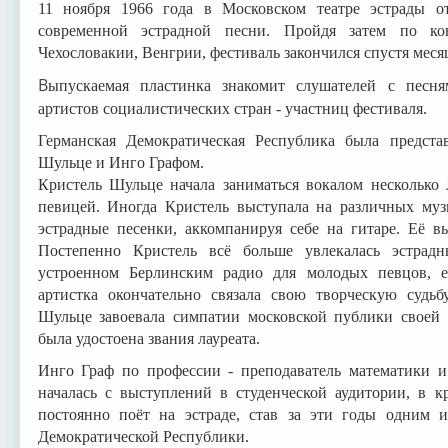
11 ноября 1966 года в Московском театре эстрады о
современной эстрадной песни. Пройдя затем по ко
Чехословакии, Венгрии, фестиваль закончился спустя меся
В
ыпускаемая пластинка знакомит слушателей с песн
артистов социалистических стран - участниц фестиваля.
Германская Демократическая Республика была предст
Шульце и Инго Графом.
Кристель Шульце начала заниматься вокалом несколько л
певицей. Иногда Кристель выступала на различных муз
эстрадные песенки, аккомпанируя себе на гитаре. Её в
Постепенно Кристель всё больше увлекалась эстрадн
устроенном Берлинским радио для молодых певцов, е
артистка окончательно связала свою творческую судьб
Шульце завоевала симпатии московской публики своей
была удостоена звания лауреата.
Инго Граф по профессии - преподаватель математики и 
началась с выступлений в студенческой аудитории, в к
постоянно поёт на эстраде, став за эти годы одним 
Демократической Республики.