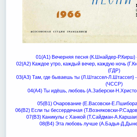
01(А1) Вечерняя песня (К.Шнайдер-Р.Кирш) 
02(А2) Каждое утро, каждый вечер, каждую ночь (Г.
(ГДР)
03(А3) Там, где бываешь ты (Л.Штассел-Л.Штассел) -
(ЧССР)
04(А4) Ты идёшь, любовь (А.Заберски-Н.Христо
05(В1) Очарование (Е.Васовски-Е.Пшибора
06(В2) Если ты бессердечная (Т.Возняковски-Р.Садо
07(В3) Каникулы с Ханкой (Т.Сайдман-А.Каршаи
08(В4) Эта любовь лучше (А.Бадья-Д.Дын