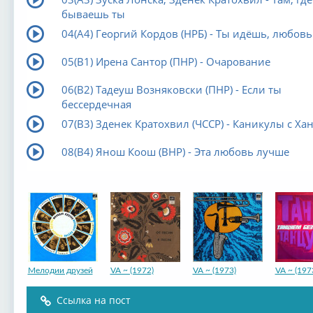
бываешь ты
04(А4) Георгий Кордов (НРБ) - Ты идёшь, любовь
05(В1) Ирена Сантор (ПНР) - Очарование
06(В2) Тадеуш Возняковски (ПНР) - Если ты
бессердечная
07(В3) Зденек Кратохвил (ЧССР) - Каникулы с Ха
08(В4) Янош Коош (ВНР) - Эта любовь лучше
Мелодии друзей
VA ~ (1972)
VA ~ (1973)
VA ~ (197
Ссылка на пост